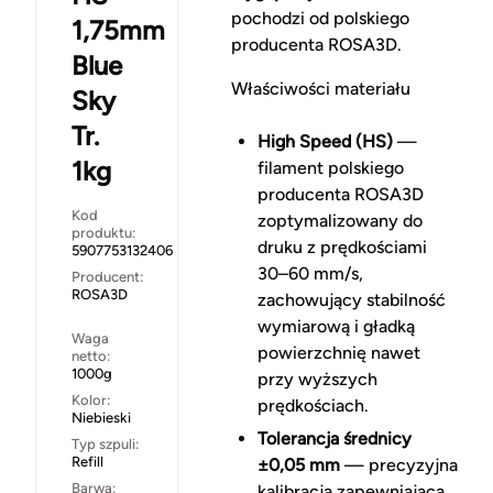
pochodzi od polskiego
1,75mm
producenta ROSA3D.
Blue
Właściwości materiału
Sky
Tr.
High Speed (HS)
—
1kg
filament polskiego
producenta ROSA3D
Kod
zoptymalizowany do
produktu:
druku z prędkościami
5907753132406
30–60 mm/s,
Producent:
ROSA3D
zachowujący stabilność
wymiarową i gładką
Waga
powierzchnię nawet
netto:
1000g
przy wyższych
Kolor:
prędkościach.
Niebieski
Tolerancja średnicy
Typ szpuli:
Refill
±0,05 mm
— precyzyjna
Barwa:
kalibracja zapewniająca