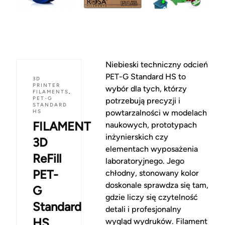
Niebieski techniczny odcień
PET-G Standard HS to
3D
PRINTER
wybór dla tych, którzy
FILAMENTS
,
PET-G
potrzebują precyzji i
STANDARD
HS
powtarzalności w modelach
FILAMENT
naukowych, prototypach
inżynierskich czy
3D
elementach wyposażenia
ReFill
laboratoryjnego. Jego
PET-
chłodny, stonowany kolor
doskonale sprawdza się tam,
G
gdzie liczy się czytelność
Standard
detali i profesjonalny
HS
wygląd wydruków. Filament