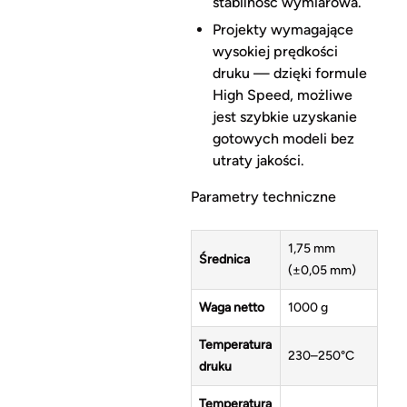
stabilność wymiarowa.
Projekty wymagające
wysokiej prędkości
druku — dzięki formule
High Speed, możliwe
jest szybkie uzyskanie
gotowych modeli bez
utraty jakości.
Parametry techniczne
1,75 mm
Średnica
(±0,05 mm)
Waga netto
1000 g
Temperatura
230–250°C
druku
Temperatura