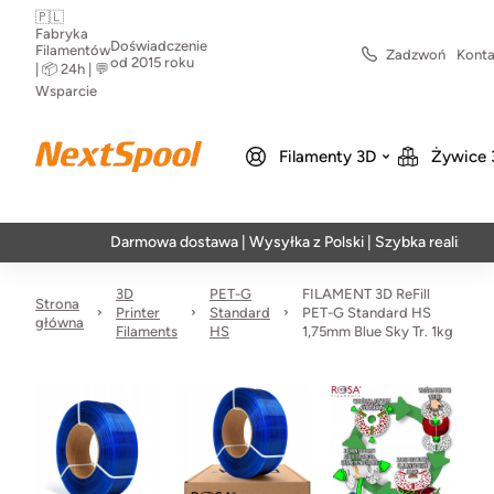
🇵🇱
Fabryka
Doświadczenie
Filamentów
Zadzwoń
Konta
od 2015 roku
| 📦 24h | 💬
Wsparcie
Filamenty 3D
Żywice 
Darmowa dostawa | Wysyłka z Polski | Szybka realizacja w 24h
3D
PET-G
FILAMENT 3D ReFill
Strona
Printer
Standard
PET-G Standard HS
główna
Filaments
HS
1,75mm Blue Sky Tr. 1kg