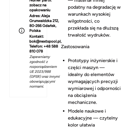
— materiał mniej
Numer partii:
zobacz na
podatny na degradację w
opakowaniu
warunkach wysokiej
Adres:
Aleja
wilgotności, co
Grunwaldzka 212,
80-266 Gdańsk,
przekłada się na dłuższą
Polska
trwałość wydruków.
Kontakt:
bok@nextspool.pl,
Zastosowania
Telefon: +48 588
810 078
Zapewniamy
Prototypy inżynierskie i
zgodność z
rozporządzeniem
części maszyn —
UE 2023/988
idealny do elementów
(GPSR) oraz innymi
wymagających precyzji
obowiązującymi
normami.
wymiarowej i odporności
na obciążenia
mechaniczne.
Modele naukowe i
edukacyjne — czytelny
kolor ułatwia