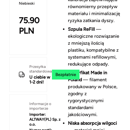
Niebieski
równomierny przepływ
materiału i minimalizację
75.90
ryzyka zatkania dyszy.
PLN
Szpula ReFill
—
ekologiczne rozwiązanie
z mniejszą ilością
plastiku, kompatybilne z
systemami refillowymi,
redukujące odpady.
Przesyłka
standardowa
Certyfikat Made in
Bezpłatnie
U ciebie w
Poland
— filament
1-2 dni!
produkowany w Polsce,
zgodny z
rygorystycznymi
Informacje o
standardami
importerze
jakościowymi.
Importer:
ALTWAY(PL) Sp. z
Niska absorpcja wilgoci
o.o.