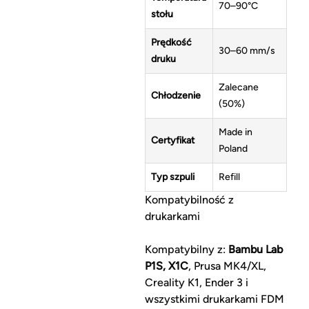
70–90°C
stołu
Prędkość
30–60 mm/s
druku
Zalecane
Chłodzenie
(50%)
Made in
Certyfikat
Poland
Typ szpuli
Refill
Kompatybilność z
drukarkami
Kompatybilny z:
Bambu Lab
P1S, X1C
, Prusa MK4/XL,
Creality K1, Ender 3 i
wszystkimi drukarkami FDM