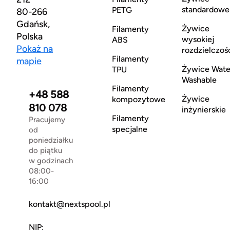
standardowe
PETG
80-266
Gdańsk,
Żywice
Filamenty
Polska
wysokiej
ABS
Pokaż na
rozdzielczoś
Filamenty
mapie
Żywice Wate
TPU
Washable
Filamenty
+48 588
Żywice
kompozytowe
810 078
inżynierskie
Filamenty
Pracujemy
specjalne
od
poniedziałku
do piątku
w godzinach
08:00-
16:00
kontakt@nextspool.pl
NIP: