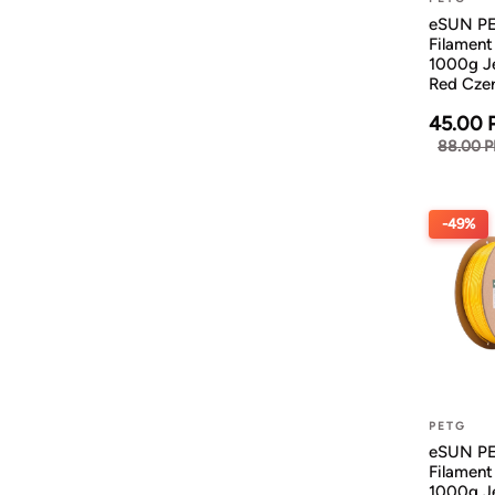
eSUN P
Filamen
1000g Je
Red Cze
45.00 
88.00 
-49%
PETG
eSUN P
Filamen
1000g Je