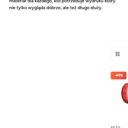
materiał dla każdego, kto potrzebuje wydruku który
nie tylko wygląda dobrze, ale też długo służy.
-49%
PETG