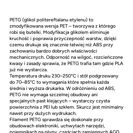
PETG (glikol politereftalanu etylenu) to
zmodyfikowana wersja PET – tworzywa z którego
robi się butelki. Modyfikacja glikolem eliminuje
kruchość i poprawia przyczepność warstw, dzięki
czemu drukuje się znacznie łatwiej niż ABS przy
zachowaniu bardzo dobrych właściwości
mechanicznych. Odporność na wilgoć, rozcieńczone
kwasy i zasady sprawia, że PETG trafia tam gdzie PLA
już nie wystarcza.
Temperatura druku 230–250°C i stół podgrzewany
do 70–85°C to wymagania które spełnia każda
średnia i wyższa drukarka. W odróżnieniu od ABS,
PETG nie wymaga szczelnej obudowy ani
specjalnych past klejących – wystarczy czysta
powierzchnia z PEI lub szkłem. Skurcz jest minimalny
nawet przy dużych wydrukach.
Filament PETG sprawdza się doskonale przy
obudowach elektroniki, uchwytach narzędzi,
pojemnikach na płyny, częściach zamiennych AGD,