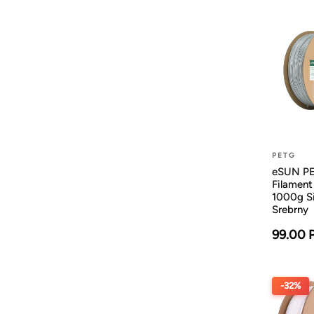
PETG
eSUN P
Filamen
1000g Si
Srebrny
99.00 
-32%