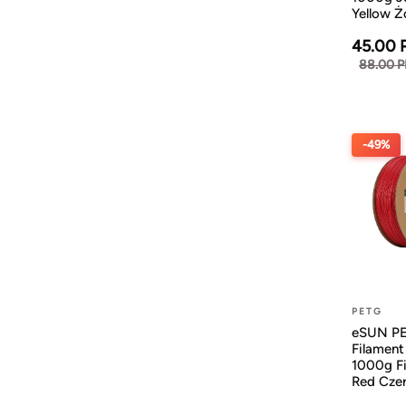
Yellow Ż
45.00 
88.00 
-49%
PETG
eSUN P
Filamen
1000g Fi
Red Cze