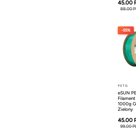
45.00 
88.00 
-55%
PETG
eSUN P
Filamen
1000g G
Zielony
45.00 
99.00 P