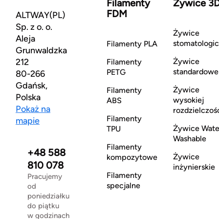
Filamenty
Żywice 3
FDM
ALTWAY(PL)
Sp. z o. o.
Żywice
Aleja
stomatologi
Filamenty PLA
Grunwaldzka
212
Żywice
Filamenty
standardowe
PETG
80-266
Gdańsk,
Żywice
Filamenty
Polska
wysokiej
ABS
Pokaż na
rozdzielczoś
Filamenty
mapie
Żywice Wate
TPU
Washable
Filamenty
+48 588
Żywice
kompozytowe
810 078
inżynierskie
Filamenty
Pracujemy
specjalne
od
poniedziałku
do piątku
w godzinach