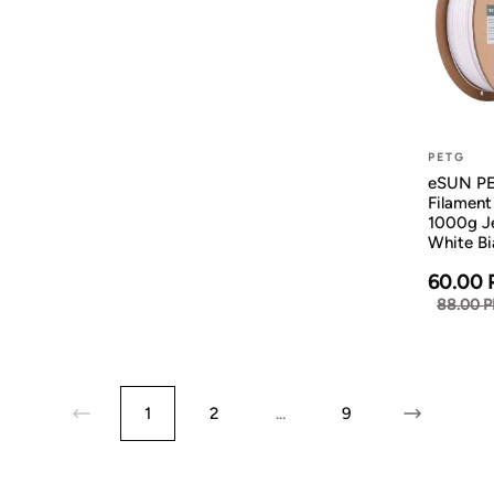
PETG
eSUN P
Filamen
1000g Je
White Bi
60.00 
88.00 
1
2
...
9