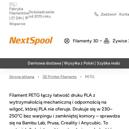
🇵🇱
Fabryka
Doświadczenie
Filamentów
Zadzwoń
Konta
od 2015 roku
| 📦 24h | 💬
Wsparcie
Filamenty 3D
Żywice 
Darmowa dostawa | Wysyłka z Polski | Szybka realizacja w 24h
Strona główna
3D Printer Filaments
PETG
Filament PETG łączy łatwość druku PLA z
wytrzymałością mechaniczną i odpornością na
wilgoć, której PLA nie oferuje. Drukuje się w 230–
250°C bez warpingu i zamkniętej komory – sprawdza
się na Bambu Lab, Prusa, Creality i Anycubic. To