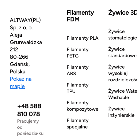
Filamenty
Żywice 3
FDM
ALTWAY(PL)
Sp. z o. o.
Żywice
Aleja
stomatologi
Filamenty PLA
Grunwaldzka
212
Żywice
Filamenty
standardowe
PETG
80-266
Gdańsk,
Żywice
Filamenty
Polska
wysokiej
ABS
Pokaż na
rozdzielczoś
Filamenty
mapie
Żywice Wate
TPU
Washable
Filamenty
+48 588
Żywice
kompozytowe
810 078
inżynierskie
Filamenty
Pracujemy
specjalne
od
poniedziałku