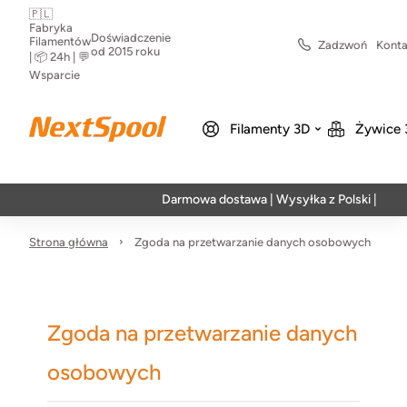
🇵🇱
Fabryka
Doświadczenie
Filamentów
Zadzwoń
Konta
od 2015 roku
| 📦 24h | 💬
Wsparcie
Filamenty 3D
Żywice 
Darmowa dostawa | Wysyłka z Polski | Szybka r
Strona główna
Zgoda na przetwarzanie danych osobowych
Zgoda na przetwarzanie danych
osobowych