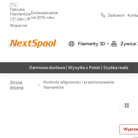
🇵🇱
Fabryka
Doświadczenie
Filamentów
Zadzwoń
Konta
od 2015 roku
| 📦 24h | 💬
Wsparcie
Filamenty 3D
Żywice 
Darmowa dostawa | Wysyłka z Polski | Szybka realizacja w 24
Strona
Kontrola wilgotności i przechowywanie
główna
filamentów
Wyprze