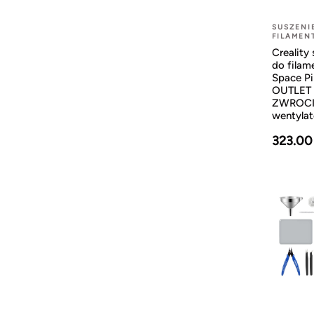
SUSZENI
FILAMEN
Creality
do fila
Space Pi
OUTLET
ZWROCIE
wentylat
323.00