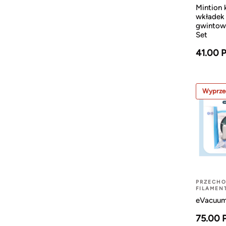
Mintion
wkładek 
gwintow
Set
41.00 
Wyprze
PRZECH
FILAMEN
eVacuum
75.00 