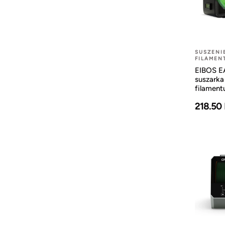
SUSZENI
FILAMEN
EIBOS E
suszarka
filament
218.50