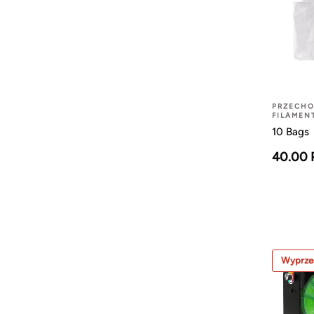
PRZECH
FILAMEN
10 Bags
40.00 
Wyprze