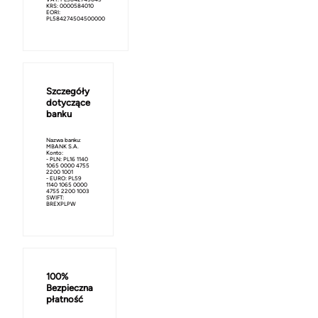
KRS: 0000584010
EORI:
PL584274504500000
Szczegóły
dotyczące
banku
Nazwa banku:
MBANK S.A.
Konto:
- PLN: PL16 1140
1065 0000 4755
2200 1001
- EURO: PL59
1140 1065 0000
4755 2200 1003
SWIFT:
BREXPLPW
100%
Bezpieczna
płatność