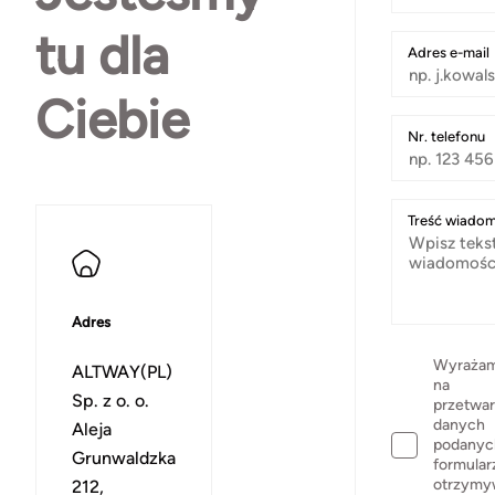
tu dla
Adres e-mail
Ciebie
Nr. telefonu
Treść wiadom
Adres
Wyrażam
ALTWAY(PL)
na
Sp. z o. o.
przetwar
danych
Aleja
podanyc
Grunwaldzka
formular
otrzymy
212,