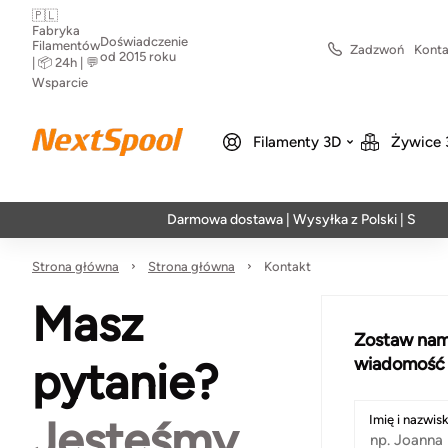
🇵🇱
Fabryka
Doświadczenie
Filamentów
Zadzwoń
Konta
od 2015 roku
| 📦 24h | 💬
Wsparcie
Filamenty 3D
Żywice 
Darmowa dostawa | Wysyłka z Polski | Szybka rea
Strona główna
Strona główna
Kontakt
Masz
Zostaw na
pytanie?
wiadomość
Jesteśmy
Imię i nazwis