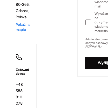
wiadomo
80-266,
mail
Gdańsk,
Wyrażam
Polska
na
otrzymy
Pokaż na
wiadomo
mapie
marketi
Administratorem
danych osobowyc
ALTWAY(PL)
Wyślij
Zadzwoń
do nas
+48
588
810
078