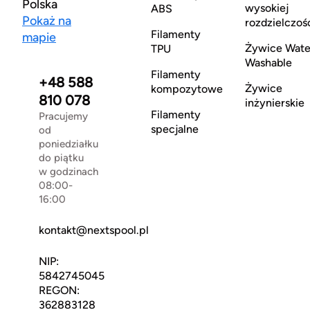
Polska
wysokiej
ABS
Pokaż na
rozdzielczoś
Filamenty
mapie
Żywice Wate
TPU
Washable
Filamenty
+48 588
Żywice
kompozytowe
810 078
inżynierskie
Filamenty
Pracujemy
specjalne
od
poniedziałku
do piątku
w godzinach
08:00-
16:00
kontakt@nextspool.pl
NIP:
5842745045
REGON:
362883128