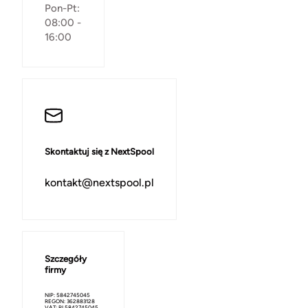
Pon-Pt:
08:00 -
16:00
Skontaktuj się z NextSpool
kontakt@nextspool.pl
Szczegóły
firmy
NIP: 5842745045
REGON: 362883128
VAT: PL5842745045