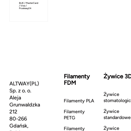
BLIK / MasterCard
/ Visa /
Przelewy24
Filamenty
Żywice 3
FDM
ALTWAY(PL)
Sp. z o. o.
Żywice
Aleja
stomatologi
Filamenty PLA
Grunwaldzka
212
Żywice
Filamenty
standardowe
PETG
80-266
Gdańsk,
Żywice
Filamenty