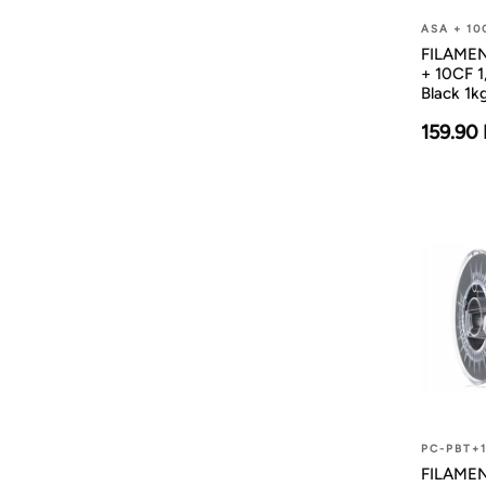
ASA + 10
FILAMEN
+ 10CF 
Black 1k
159.90
PC-PBT+
FILAMEN