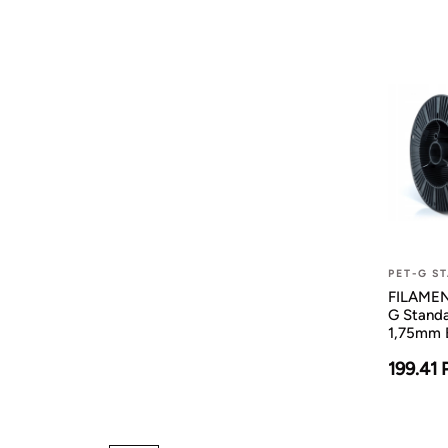
PET-G S
FILAMEN
G Stand
1,75mm 
199.41