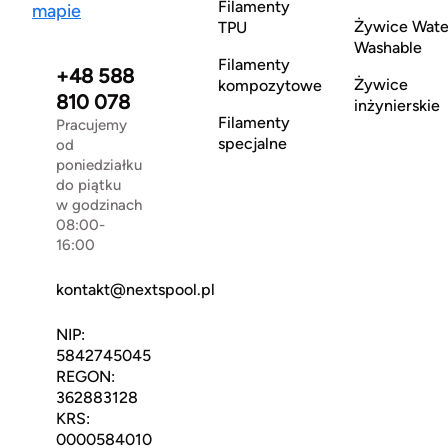
Filamenty
mapie
Żywice Wate
TPU
Washable
Filamenty
+48 588
Żywice
kompozytowe
810 078
inżynierskie
Filamenty
Pracujemy
specjalne
od
poniedziałku
do piątku
w godzinach
08:00-
16:00
kontakt@nextspool.pl
NIP:
5842745045
REGON:
362883128
KRS:
0000584010