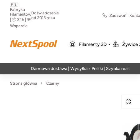
🇵🇱
Fabryka
Doświadczenie
Filamentów
Zadzwoń
Konta
od 2015 roku
| 📦 24h | 💬
Wsparcie
Filamenty 3D
Żywice 
Darmowa dostawa | Wysyłka z Polski | Szybka realizacja w 2
Strona główna
Czarny