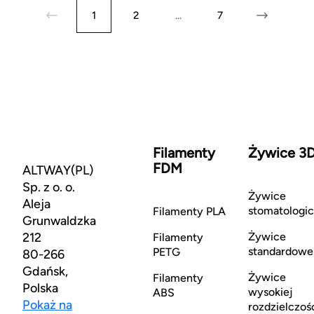
1
2
...
7
Filamenty
Żywice 3
FDM
ALTWAY(PL)
Sp. z o. o.
Żywice
Aleja
stomatologi
Filamenty PLA
Grunwaldzka
212
Żywice
Filamenty
standardowe
PETG
80-266
Gdańsk,
Żywice
Filamenty
Polska
wysokiej
ABS
Pokaż na
rozdzielczoś