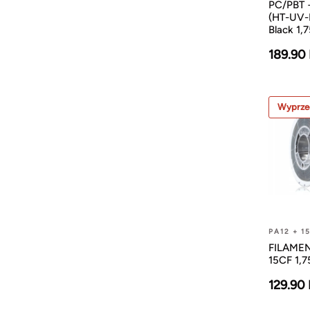
PC/PBT 
(HT-UV-
Black 1,
189.90
Wyprze
PA12 + 1
FILAMEN
15CF 1,
129.90