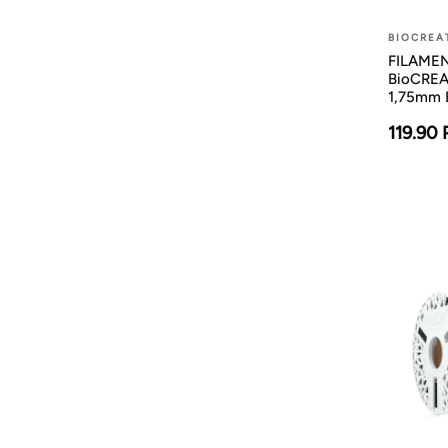
BIOCREA
FILAMENT
BioCREA
1,75mm B
119.90