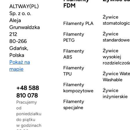
FDM
ALTWAY(PL)
Sp. z o. o.
Żywice
Aleja
stomatologi
Filamenty PLA
Grunwaldzka
212
Żywice
Filamenty
standardowe
PETG
80-266
Gdańsk,
Żywice
Filamenty
Polska
wysokiej
ABS
Pokaż na
rozdzielczoś
Filamenty
mapie
Żywice Wate
TPU
Washable
Filamenty
+48 588
Żywice
kompozytowe
810 078
inżynierskie
Filamenty
Pracujemy
specjalne
od
poniedziałku
do piątku
w godzinach