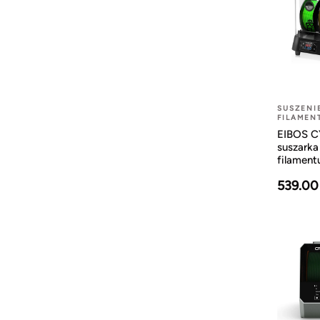
SUSZENI
FILAMEN
EIBOS 
suszarka
filament
539.00