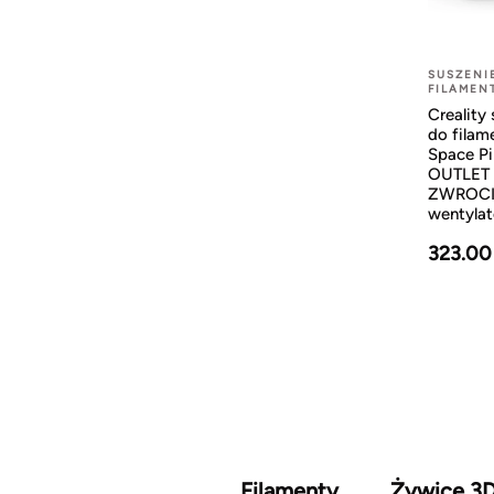
SUSZENI
FILAMEN
Creality
do fila
Space Pi
OUTLET
ZWROCIE
wentylat
323.00
Filamenty
Żywice 3