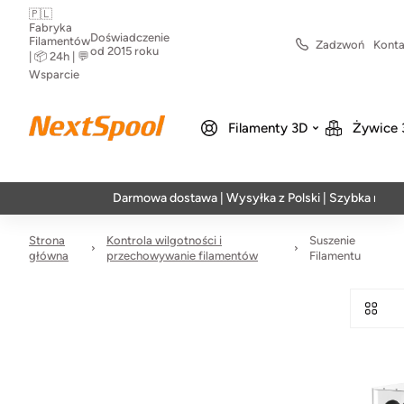
🇵🇱
Fabryka
Doświadczenie
Filamentów
Zadzwoń
Konta
od 2015 roku
| 📦 24h | 💬
Wsparcie
Filamenty 3D
Żywice 
Darmowa dostawa | Wysyłka z Polski | Szybka realizac
Strona
Kontrola wilgotności i
Suszenie
główna
przechowywanie filamentów
Filamentu