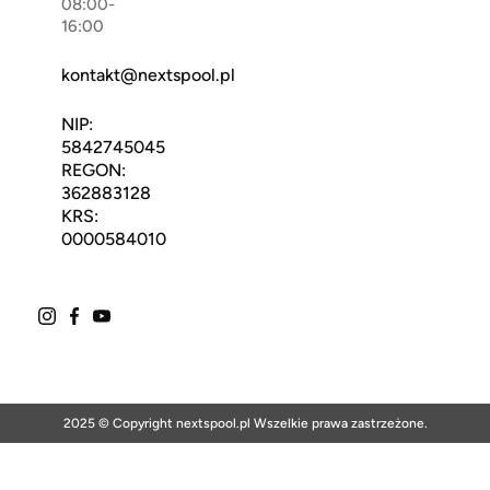
08:00-
16:00
kontakt@nextspool.pl
NIP:
5842745045
REGON:
362883128
KRS:
0000584010