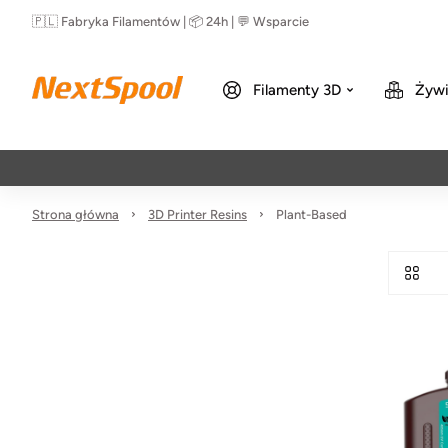
🇵🇱 Fabryka Filamentów | 📦 24h | 💬 Wsparcie
Filamenty 3D
Żywi
Strona główna
3D Printer Resins
Plant-Based