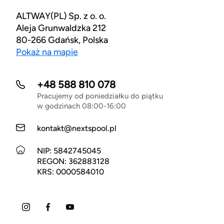
ALTWAY(PL) Sp. z o. o.
Aleja Grunwaldzka 212
80-266 Gdańsk, Polska
Pokaż na mapie
+48 588 810 078
Pracujemy od poniedziałku do piątku
w godzinach 08:00-16:00
kontakt@nextspool.pl
NIP: 5842745045
REGON: 362883128
KRS: 0000584010