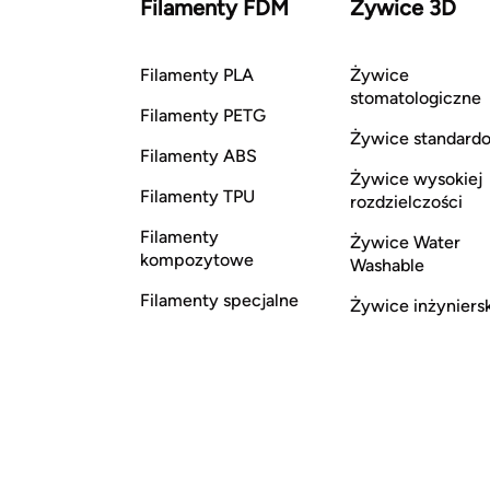
Filamenty FDM
Żywice 3D
Filamenty PLA
Żywice
stomatologiczne
Filamenty PETG
Żywice standard
Filamenty ABS
Żywice wysokiej
Filamenty TPU
rozdzielczości
Filamenty
Żywice Water
kompozytowe
Washable
Filamenty specjalne
Żywice inżyniers