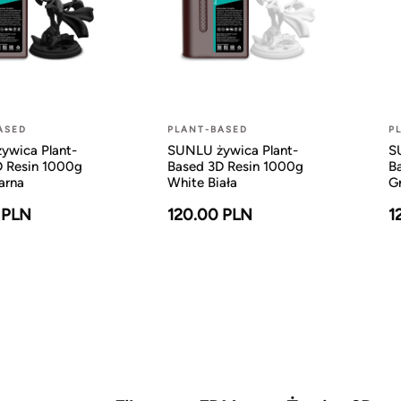
ASED
PLANT-BASED
P
ywica Plant-
SUNLU żywica Plant-
S
D Resin 1000g
Based 3D Resin 1000g
B
arna
White Biała
G
 PLN
120.00 PLN
1