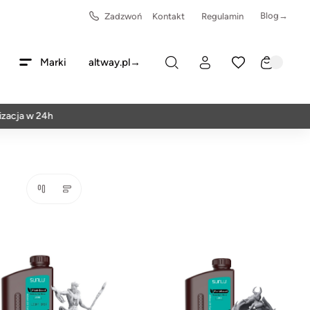
Blog→
Zadzwoń
Kontakt
Regulamin
Marki
altway.pl→
acja w 24h