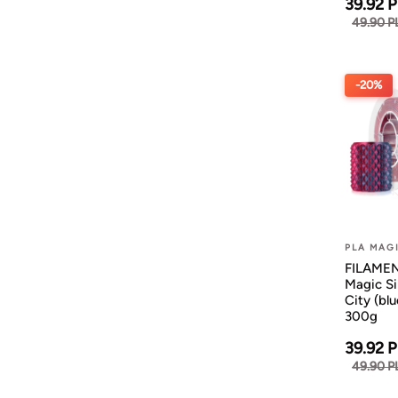
39.92 
49.90 P
-20%
PLA MAG
FILAMEN
Magic Si
City (bl
300g
39.92 
49.90 P