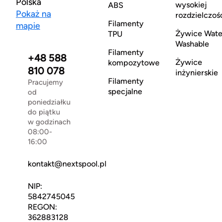
Polska
wysokiej
ABS
Pokaż na
rozdzielczoś
Filamenty
mapie
Żywice Wate
TPU
Washable
Filamenty
+48 588
Żywice
kompozytowe
810 078
inżynierskie
Filamenty
Pracujemy
specjalne
od
poniedziałku
do piątku
w godzinach
08:00-
16:00
kontakt@nextspool.pl
NIP:
5842745045
REGON:
362883128