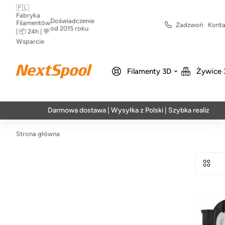
🇵🇱
Fabryka
Doświadczenie
Filamentów
Zadzwoń
Konta
od 2015 roku
| 📦 24h | 💬
Wsparcie
Filamenty 3D
Żywice 
Darmowa dostawa | Wysyłka z Polski | Szybka realizacja w 24
Strona główna