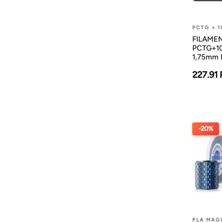
PCTG + 1
FILAMENT
PCTG+1
1,75mm B
227.91
-20%
PLA MAG