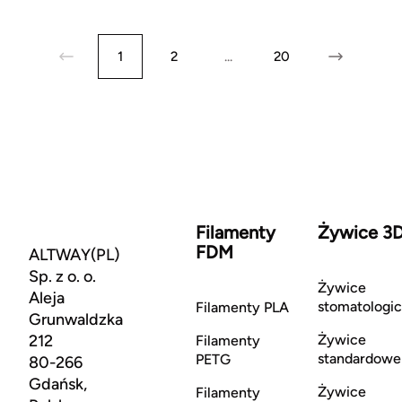
1
2
...
20
Filamenty
Żywice 3
FDM
ALTWAY(PL)
Sp. z o. o.
Żywice
Aleja
stomatologi
Filamenty PLA
Grunwaldzka
212
Żywice
Filamenty
standardowe
PETG
80-266
Gdańsk,
Żywice
Filamenty