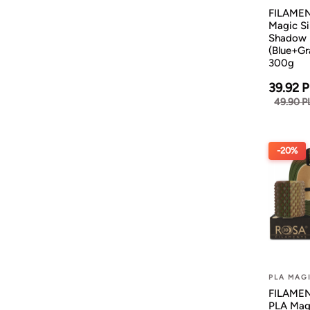
FILAMEN
Magic Si
Shadow
(Blue+Gr
300g
39.92 
49.90 P
-20%
PLA MAG
FILAMENT
PLA Mag