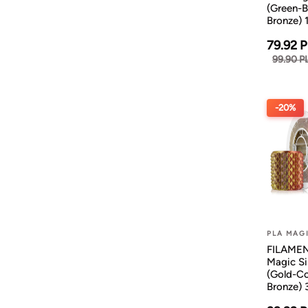
(Green-B
Bronze) 
79.92 
99.90 P
-20%
PLA MAG
FILAMEN
Magic Si
(Gold-C
Bronze)