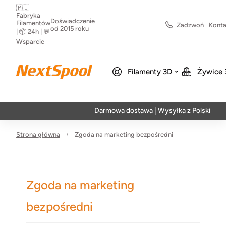
🇵🇱
Fabryka
Doświadczenie
Filamentów
Zadzwoń
Konta
od 2015 roku
| 📦 24h | 💬
Wsparcie
Filamenty 3D
Żywice 
Darmowa dostawa | Wysyłka z Polski | Szybk
Strona główna
Zgoda na marketing bezpośredni
Zgoda na marketing
bezpośredni