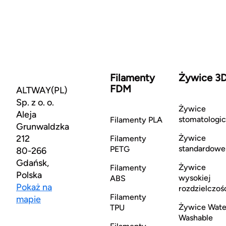
Filamenty
Żywice 3
FDM
ALTWAY(PL)
Sp. z o. o.
Żywice
Aleja
stomatologi
Filamenty PLA
Grunwaldzka
212
Żywice
Filamenty
standardowe
PETG
80-266
Gdańsk,
Żywice
Filamenty
Polska
wysokiej
ABS
Pokaż na
rozdzielczoś
Filamenty
mapie
Żywice Wate
TPU
Washable