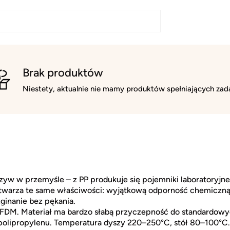
Brak produktów
Niestety, aktualnie nie mamy produktów spełniających zada
rzyw w przemyśle – z PP produkuje się pojemniki laboratoryjn
twarza te same właściwości: wyjątkową odporność chemiczną, 
ginanie bez pękania.
DM. Materiał ma bardzo słabą przyczepność do standardowych 
o polipropylenu. Temperatura dyszy 220–250°C, stół 80–100°