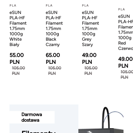
PLA
PLA
PLA
PLA
eSUN
eSUN
eSUN
eSUN
PLA-HF
PLA-HF
PLA-HF
PLA-H
Filament
Filament
Filament
Filame
1.75mm
1.75mm
1.75mm
1.75m
1000g
1000g
1000g
1000g
White
Black
Grey
Red
Biały
Czarny
Szary
Czerw
55.00
65.00
49.00
49.00
PLN
PLN
PLN
PLN
105.00
105.00
105.00
105.0
PLN
PLN
PLN
PLN
Darmowa
dostawa