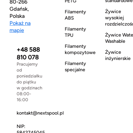
standardowe
PETG
80-266
Gdańsk,
Żywice
Filamenty
Polska
wysokiej
ABS
Pokaż na
rozdzielczoś
Filamenty
mapie
Żywice Wate
TPU
Washable
Filamenty
+48 588
Żywice
kompozytowe
810 078
inżynierskie
Filamenty
Pracujemy
specjalne
od
poniedziałku
do piątku
w godzinach
08:00-
16:00
kontakt@nextspool.pl
NIP:
5842745045