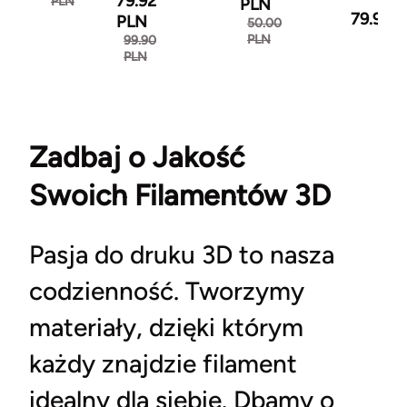
79.92
PLN
PLN
79.92 
PLN
50.00
PLN
99.90
PLN
Zadbaj o Jakość
Swoich Filamentów 3D
Pasja do druku 3D to nasza
codzienność. Tworzymy
materiały, dzięki którym
każdy znajdzie filament
idealny dla siebie. Dbamy o