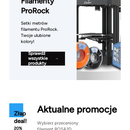
Filamenty
ProRock
Setki metrów
filamentu ProRock.
Twoje ulubione
kolory!
Sprawdź
wszystkie
produkty
Aktualne promocje
Złap
deal!
Wybierz przeceniony
20%
filament ROSA3D