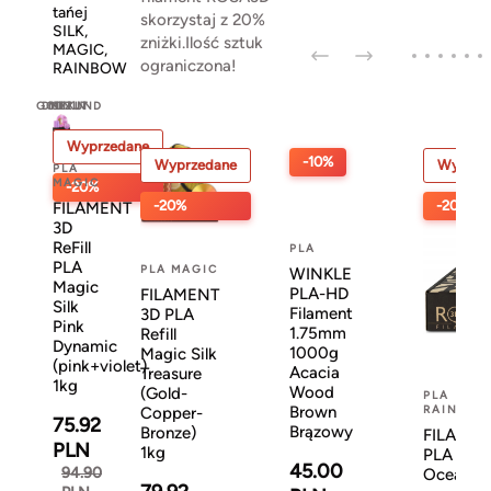
tańej
skorzystaj z 20%
SILK,
zniżki.Ilość sztuk
MAGIC,
ograniczona!
RAINBOW
GODZIN
DNI
MINUT
SEKUND
Wyprzedane
-10%
Wyprzedane
Wyprze
PLA
MAGIC
-20%
-20%
-20%
FILAMENT
3D
ReFill
PLA
PLA
PLA MAGIC
WINKLE
Magic
PLA-HD
FILAMENT
Silk
Filament
3D PLA
Pink
1.75mm
Refill
Dynamic
1000g
Magic Silk
(pink+violet)
Acacia
Treasure
1kg
Wood
(Gold-
PLA
Brown
RAINBOW
Copper-
75.92
Brązowy
Bronze)
FILAMENT
PLN
1kg
PLA Rain
45.00
94.90
Ocean 1