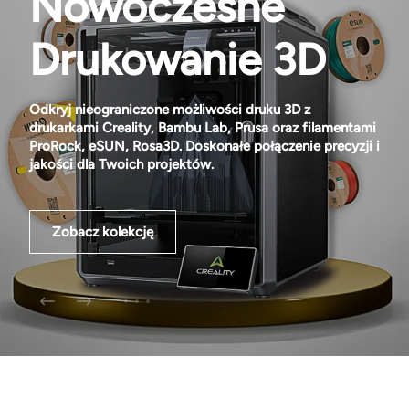
Nowoczesne
Drukowanie 3D
Odkryj nieograniczone możliwości druku 3D z
drukarkami Creality, Bambu Lab, Prusa oraz filamentami
ProRock, eSUN, Rosa3D. Doskonałe połączenie precyzji i
jakości dla Twoich projektów.
Zobacz kolekcję