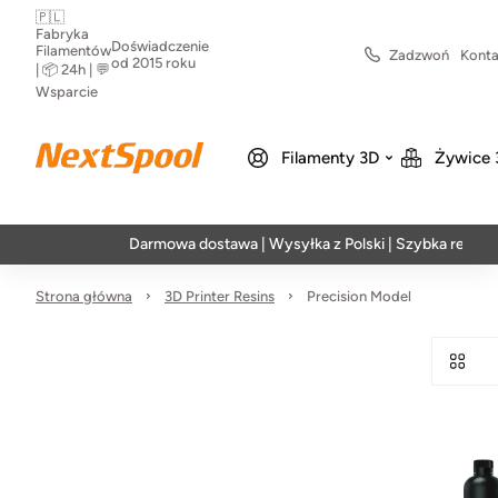
🇵🇱
Fabryka
Doświadczenie
Filamentów
Zadzwoń
Konta
od 2015 roku
| 📦 24h | 💬
Wsparcie
Filamenty 3D
Żywice 
Darmowa dostawa | Wysyłka z Polski | Szybka realizacja
Strona główna
3D Printer Resins
Precision Model