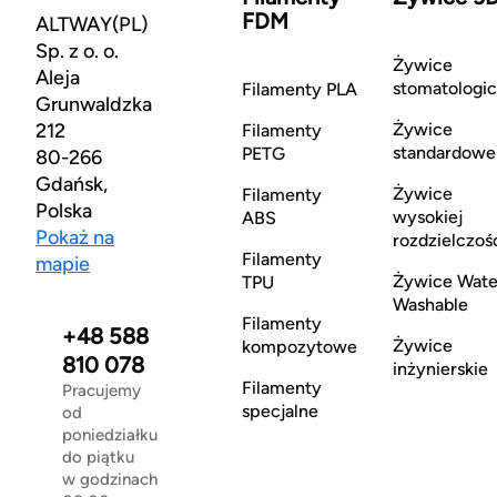
FDM
ALTWAY(PL)
Sp. z o. o.
Żywice
Aleja
stomatologi
Filamenty PLA
Grunwaldzka
212
Żywice
Filamenty
standardowe
PETG
80-266
Gdańsk,
Żywice
Filamenty
Polska
wysokiej
ABS
Pokaż na
rozdzielczoś
Filamenty
mapie
Żywice Wate
TPU
Washable
Filamenty
+48 588
Żywice
kompozytowe
810 078
inżynierskie
Filamenty
Pracujemy
specjalne
od
poniedziałku
do piątku
w godzinach