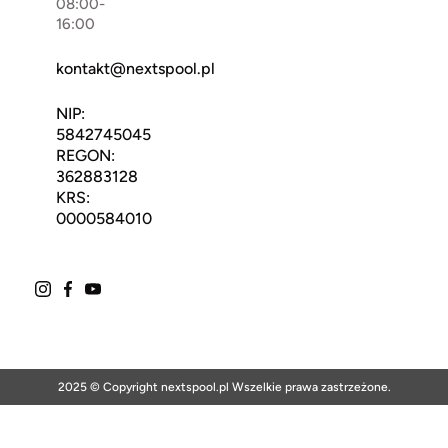
08:00-
16:00
kontakt@nextspool.pl
NIP:
5842745045
REGON:
362883128
KRS:
0000584010