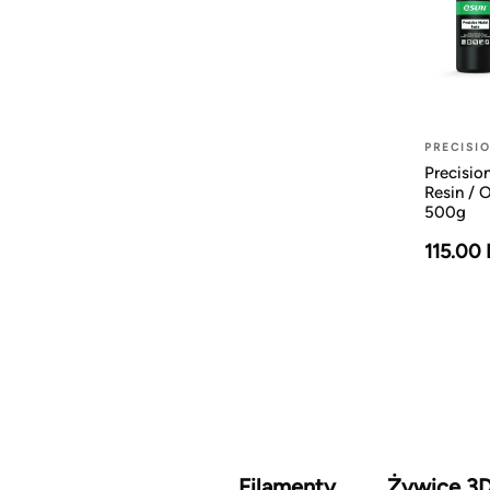
PRECISI
Precisio
Resin / 
500g
115.00
Filamenty
Żywice 3