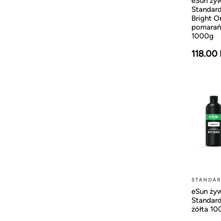
eSun ży
Standard
Bright O
pomara
1000g
118.00
STANDA
eSun ży
Standard
żółta 1