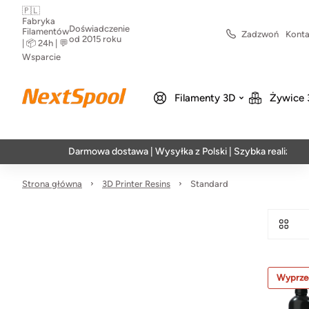
🇵🇱
Fabryka
Doświadczenie
Filamentów
Zadzwoń
Konta
od 2015 roku
| 📦 24h | 💬
Wsparcie
Filamenty 3D
Żywice 
Darmowa dostawa | Wysyłka z Polski | Szybka realizacja w 2
Strona główna
3D Printer Resins
Standard
Wyprze