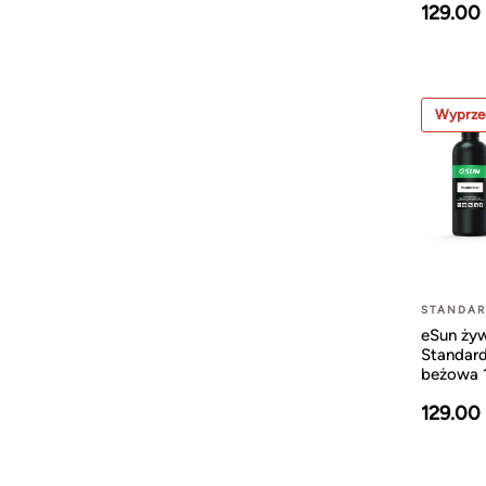
129.00
Wyprze
STANDA
eSun ży
Standard
beżowa 
129.00