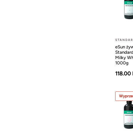
STANDA
eSun ży
Standard
Milky Wh
1000g
118.00
Wyprze