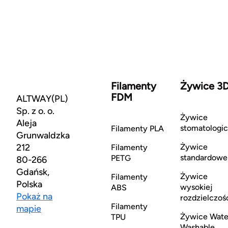
Filamenty
Żywice 3
FDM
ALTWAY(PL)
Sp. z o. o.
Żywice
Aleja
stomatologi
Filamenty PLA
Grunwaldzka
212
Żywice
Filamenty
standardowe
PETG
80-266
Gdańsk,
Żywice
Filamenty
Polska
wysokiej
ABS
Pokaż na
rozdzielczoś
Filamenty
mapie
Żywice Wate
TPU
Washable