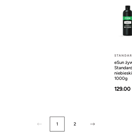
STANDA
eSun ży
Standard
niebiesk
1000g
129.00
1
2