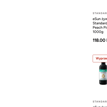
STANDA
eSun ży
Standard
Peach P
1000g
118.00
Wyprze
STANDA