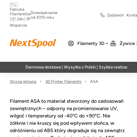
🇵🇱
Fabryka
Doświadczenie
Filamentów
Zadzwoń
Konta
od 2015 roku
| 📦 24h | 💬
Wsparcie
Filamenty 3D
Żywice 
Darmowa dostawa | Wysyłka z Polski | Szybka realizacja w 24h
Strona główna
3D Printer Filaments
ASA
Filament ASA to materiał stworzony do zastosowań
zewnętrznych – odporny na promieniowanie UV,
wilgoć i temperatury od -40°C do +90°C. Nie
żółknie i nie kruszy się pod wpływem słońca, w
odróżnieniu od ABS który degraduje się na zewnątrz