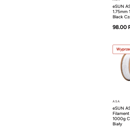
eSUN AS
1.75mm 
Black Cz
98.00 
Wyprze
ASA
eSUN A
Filamen
1000g C
Biały