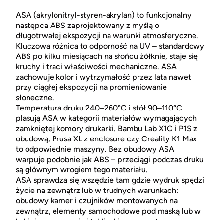
ASA (akrylonitryl-styren-akrylan) to funkcjonalny
następca ABS zaprojektowany z myślą o
długotrwałej ekspozycji na warunki atmosferyczne.
Kluczowa różnica to odporność na UV – standardowy
ABS po kilku miesiącach na słońcu żółknie, staje się
kruchy i traci właściwości mechaniczne. ASA
zachowuje kolor i wytrzymałość przez lata nawet
przy ciągłej ekspozycji na promieniowanie
słoneczne.
Temperatura druku 240–260°C i stół 90–110°C
plasują ASA w kategorii materiałów wymagających
zamkniętej komory drukarki. Bambu Lab X1C i P1S z
obudową, Prusa XL z enclosure czy Creality K1 Max
to odpowiednie maszyny. Bez obudowy ASA
warpuje podobnie jak ABS – przeciągi podczas druku
są głównym wrogiem tego materiału.
ASA sprawdza się wszędzie tam gdzie wydruk spędzi
życie na zewnątrz lub w trudnych warunkach:
obudowy kamer i czujników montowanych na
zewnątrz, elementy samochodowe pod maską lub w