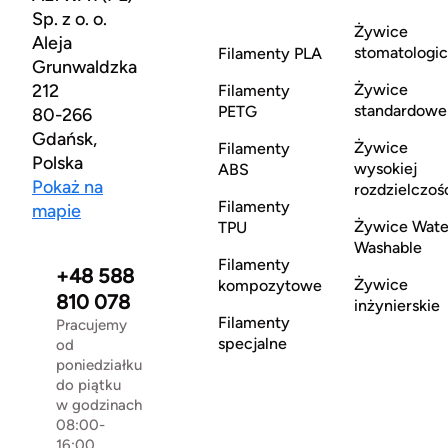
Sp. z o. o.
Żywice
Aleja
stomatologi
Filamenty PLA
Grunwaldzka
212
Żywice
Filamenty
standardowe
PETG
80-266
Gdańsk,
Żywice
Filamenty
Polska
wysokiej
ABS
Pokaż na
rozdzielczoś
Filamenty
mapie
Żywice Wate
TPU
Washable
Filamenty
+48 588
Żywice
kompozytowe
810 078
inżynierskie
Filamenty
Pracujemy
specjalne
od
poniedziałku
do piątku
w godzinach
08:00-
16:00