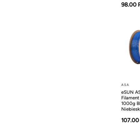
98.00 
ASA
eSUN A
Filamen
1000g B
Niebiesk
107.00