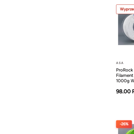
Wyprze
ASA
ProRock
Filamen
1000g Wh
98.00 
-26%