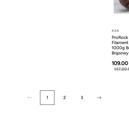
ASA
ProRock
Filamen
1000g B
Brązowy
109.00
147.00 
1
2
3