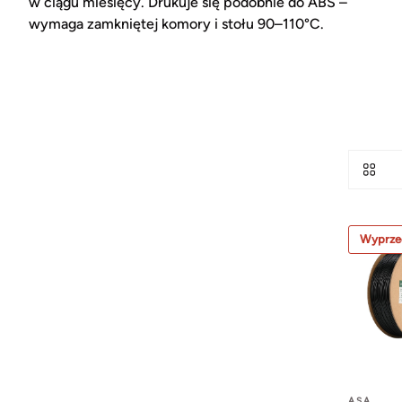
w ciągu miesięcy. Drukuje się podobnie do ABS –
wymaga zamkniętej komory i stołu 90–110°C.
Wyprze
ASA