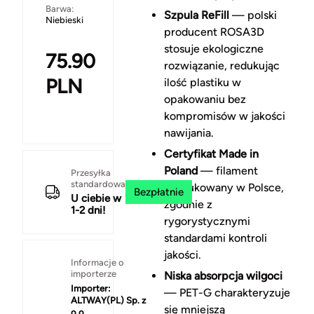
Barwa:
Szpula ReFill
— polski
Niebieski
producent ROSA3D
stosuje ekologiczne
75.90
rozwiązanie, redukując
PLN
ilość plastiku w
opakowaniu bez
kompromisów w jakości
nawijania.
Certyfikat Made in
Poland
— filament
Przesyłka
standardowa
produkowany w Polsce,
Bezpłatnie
U ciebie w
zgodnie z
1-2 dni!
rygorystycznymi
standardami kontroli
jakości.
Informacje o
importerze
Niska absorpcja wilgoci
Importer:
— PET-G charakteryzuje
ALTWAY(PL) Sp. z
się mniejszą
o.o.