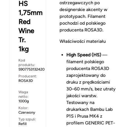
HS
ostrzegawczych po
designerskie akcenty w
1,75mm
prototypach. Filament
Red
pochodzi od polskiego
Wine
producenta ROSA3D.
Tr.
Właściwości materiału
1kg
High Speed (HS)
—
Kod
filament polskiego
produktu:
producenta ROSA3D
5907753132420
zaprojektowany do
Producent:
ROSA3D
druku z prędkościami
30–60 mm/s, bez utraty
Waga
jakości warstw.
netto:
1000g
Testowany na
Kolor:
drukarkach Bambu Lab
Czerwony
P1S i Prusa MK4 z
Typ szpuli:
profilem GENERIC PET-
Refill