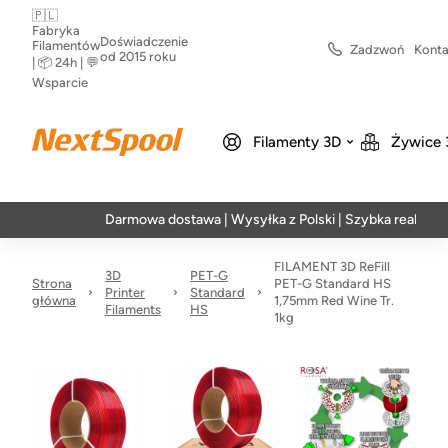
🇵🇱
Fabryka
Doświadczenie
Filamentów
Zadzwoń
Konta
od 2015 roku
| 📦 24h | 💬
Wsparcie
Filamenty 3D
Żywice 
Darmowa dostawa | Wysyłka z Polski | Szybka realizacja w 24h
FILAMENT 3D ReFill
3D
PET-G
Strona
PET-G Standard HS
Printer
Standard
główna
1,75mm Red Wine Tr.
Filaments
HS
1kg