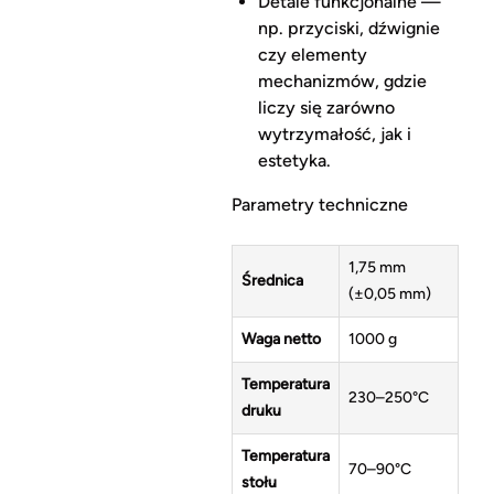
Detale funkcjonalne —
np. przyciski, dźwignie
czy elementy
mechanizmów, gdzie
liczy się zarówno
wytrzymałość, jak i
estetyka.
Parametry techniczne
1,75 mm
Średnica
(±0,05 mm)
Waga netto
1000 g
Temperatura
230–250°C
druku
Temperatura
70–90°C
stołu