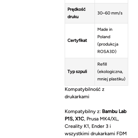
Prędkość
30–60 mm/s
druku
Made in
Poland
Certyfikat
(produkcja
ROSA3D)
Refill
Typ szpuli
(ekologiczna,
mniej plastiku)
Kompatybilność z
drukarkami
Kompatybilny z:
Bambu Lab
P1S, X1C
, Prusa MK4/XL,
Creality K1, Ender 3 i
wszystkimi drukarkami FDM