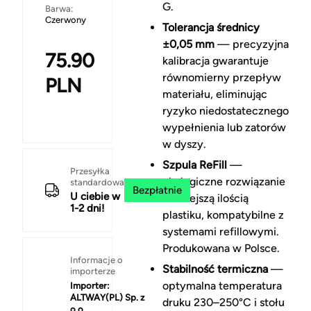
G.
Barwa:
Czerwony
Tolerancja średnicy
±0,05 mm
— precyzyjna
75.90
kalibracja gwarantuje
równomierny przepływ
PLN
materiału, eliminując
ryzyko niedostatecznego
wypełnienia lub zatorów
w dyszy.
Szpula ReFill
—
Przesyłka
ekologiczne rozwiązanie
standardowa
Bezpłatnie
U ciebie w
z mniejszą ilością
1-2 dni!
plastiku, kompatybilne z
systemami refillowymi.
Produkowana w Polsce.
Informacje o
Stabilność termiczna
—
importerze
optymalna temperatura
Importer:
ALTWAY(PL) Sp. z
druku 230–250°C i stołu
o.o.