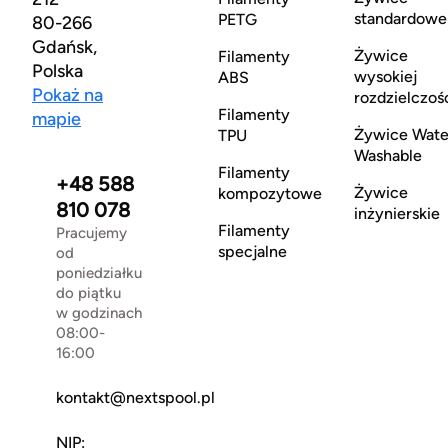
standardowe
PETG
80-266
Gdańsk,
Żywice
Filamenty
Polska
wysokiej
ABS
Pokaż na
rozdzielczoś
Filamenty
mapie
Żywice Wate
TPU
Washable
Filamenty
+48 588
Żywice
kompozytowe
810 078
inżynierskie
Filamenty
Pracujemy
specjalne
od
poniedziałku
do piątku
w godzinach
08:00-
16:00
kontakt@nextspool.pl
NIP: