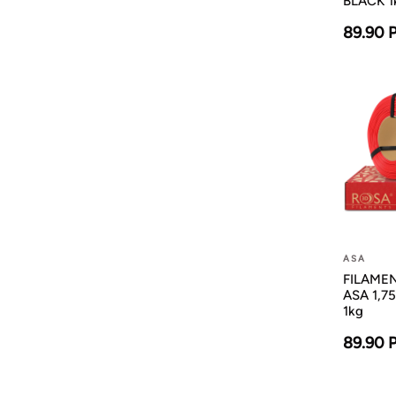
BLACK 1
89.90 
ASA
FILAMENT
ASA 1,7
1kg
89.90 