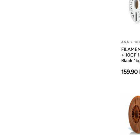
ASA + 10
FILAMEN
+ 10CF 
Black 1k
159.90