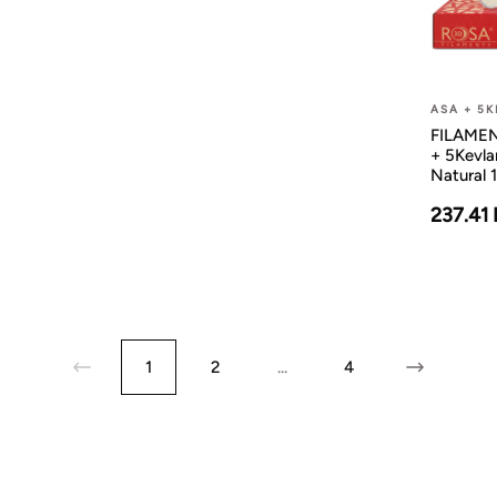
ASA + 5
FILAMEN
+ 5Kevla
Natural 
237.41
1
2
...
4