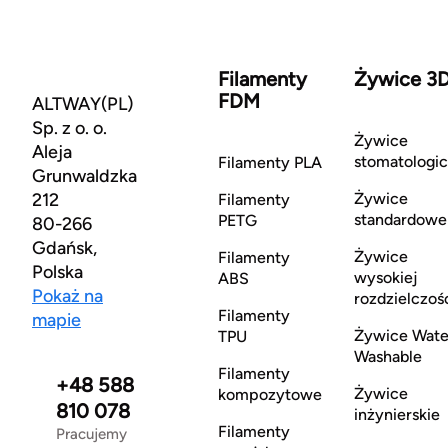
Filamenty
Żywice 3
FDM
ALTWAY(PL)
Sp. z o. o.
Żywice
Aleja
stomatologi
Filamenty PLA
Grunwaldzka
212
Żywice
Filamenty
standardowe
PETG
80-266
Gdańsk,
Żywice
Filamenty
Polska
wysokiej
ABS
Pokaż na
rozdzielczoś
Filamenty
mapie
Żywice Wate
TPU
Washable
Filamenty
+48 588
Żywice
kompozytowe
810 078
inżynierskie
Filamenty
Pracujemy