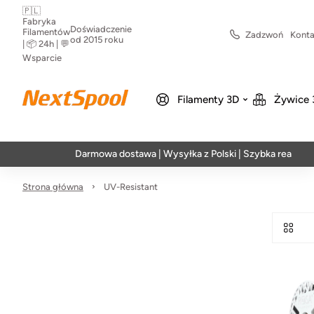
🇵🇱
Fabryka
Doświadczenie
Filamentów
Zadzwoń
Konta
od 2015 roku
| 📦 24h | 💬
Wsparcie
Filamenty 3D
Żywice 
Darmowa dostawa | Wysyłka z Polski | Szybka realizacja w 
Strona główna
UV-Resistant