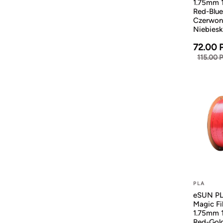
1.75mm 
Red-Blue
Czerwon
Niebiesk
72.00 
115.00 
PLA
eSUN PL
Magic Fi
1.75mm 
Red-Gol