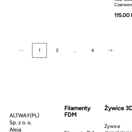
Czerwon
115.00
1
2
...
4
Filamenty
Żywice 3
FDM
ALTWAY(PL)
Sp. z o. o.
Żywice
Aleja