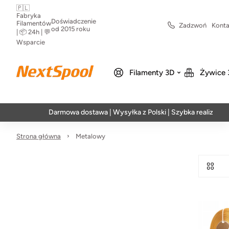
🇵🇱
Fabryka
Doświadczenie
Filamentów
Zadzwoń
Konta
od 2015 roku
| 📦 24h | 💬
Wsparcie
Filamenty 3D
Żywice 
Darmowa dostawa | Wysyłka z Polski | Szybka realizacja w 24
Strona główna
Metalowy