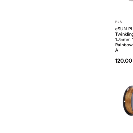
PLA
eSUN P
Twinklin
1.75mm 
Rainbow
A
120.00