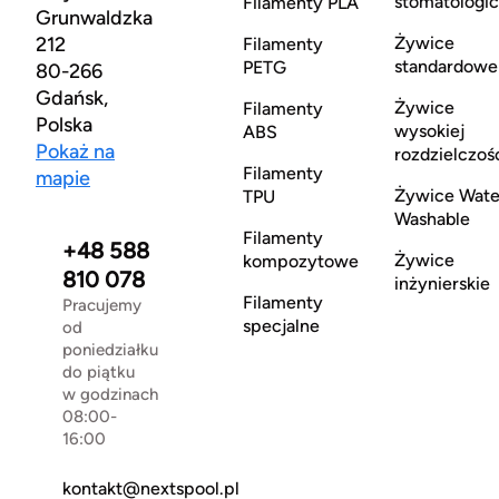
stomatologi
Filamenty PLA
Grunwaldzka
212
Żywice
Filamenty
standardowe
PETG
80-266
Gdańsk,
Żywice
Filamenty
Polska
wysokiej
ABS
Pokaż na
rozdzielczoś
Filamenty
mapie
Żywice Wate
TPU
Washable
Filamenty
+48 588
Żywice
kompozytowe
810 078
inżynierskie
Filamenty
Pracujemy
specjalne
od
poniedziałku
do piątku
w godzinach
08:00-
16:00
kontakt@nextspool.pl