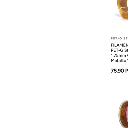
PET-G S
FILAMENT
PET-G S
1,75mm 
Metallic 
75.90 