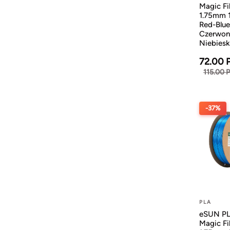
Magic Fi
1.75mm 
Red-Blue
Czerwon
Niebiesk
72.00 
115.00 
-37%
PLA
eSUN PL
Magic Fi