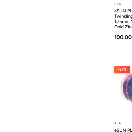
PLA
eSUN P
Twinklin
1.75mm 
Gold Zło
100.00
-37%
PLA
eSUN PL