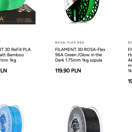
T
ROSA-FLEX 96A
R
 3D ReFill PLA
FILAMENT 3D ROSA-Flex
F
att Bamboo
96A Green /Glow in the
H
,7mm 1kg
Dark 1.75mm 1kg szpula
A
mi
PLN
119.90 PLN
1
1