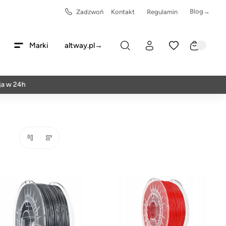
Blog→
Zadzwoń
Kontakt
Regulamin
Marki
altway.pl→
h