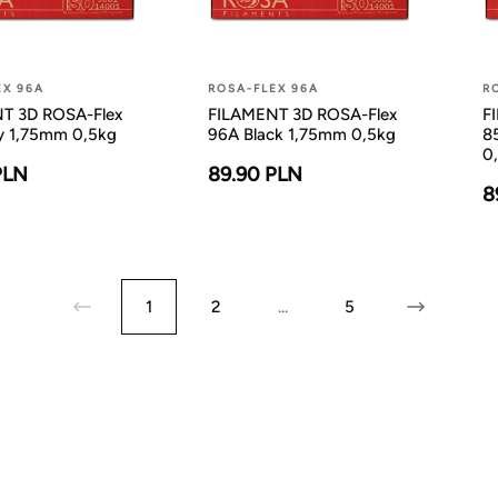
EX 96A
ROSA-FLEX 96A
R
T 3D ROSA-Flex
FILAMENT 3D ROSA-Flex
F
y 1,75mm 0,5kg
96A Black 1,75mm 0,5kg
8
0
PLN
89.90 PLN
8
1
2
...
5