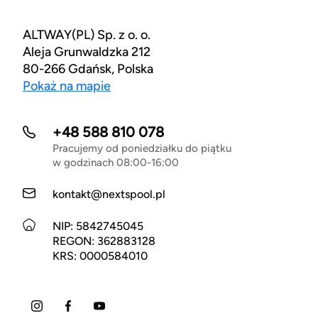
ALTWAY(PL) Sp. z o. o.
Aleja Grunwaldzka 212
80-266 Gdańsk, Polska
Pokaż na mapie
+48 588 810 078
Pracujemy od poniedziałku do piątku
w godzinach 08:00-16:00
kontakt@nextspool.pl
NIP: 5842745045
REGON: 362883128
KRS: 0000584010