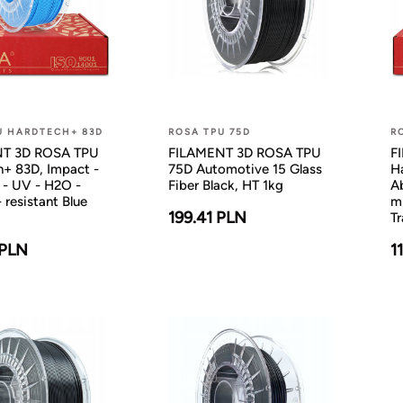
U HARDTECH+ 83D
ROSA TPU 75D
R
T 3D ROSA TPU
FILAMENT 3D ROSA TPU
F
+ 83D, Impact -
75D Automotive 15 Glass
H
 - UV - H2O -
Fiber Black, HT 1kg
A
 resistant Blue
mi
199.41 PLN
T
 PLN
1