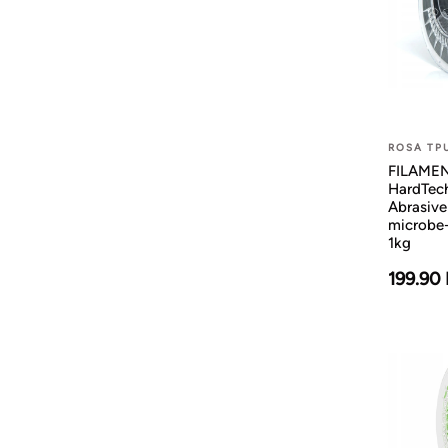
ROSA TP
FILAMEN
HardTech
Abrasive
microbe-
1kg
199.90