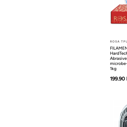
ROSA TP
FILAMEN
HardTech
Abrasive
microbe-
1kg
199.90