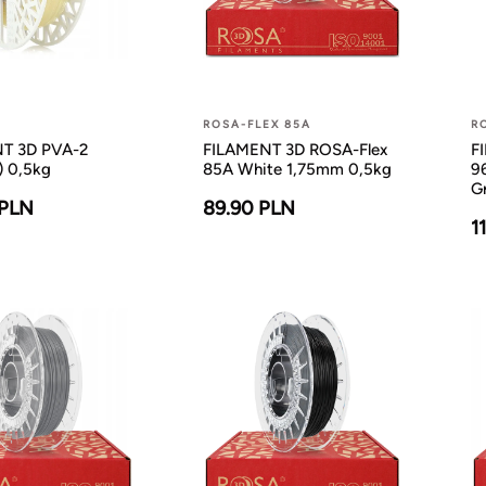
ROSA-FLEX 85A
R
T 3D PVA-2
FILAMENT 3D ROSA-Flex
F
) 0,5kg
85A White 1,75mm 0,5kg
9
G
 PLN
89.90 PLN
1