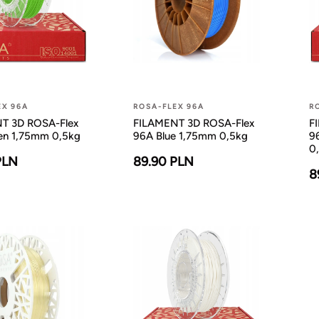
EX 96A
ROSA-FLEX 96A
R
T 3D ROSA-Flex
FILAMENT 3D ROSA-Flex
F
en 1,75mm 0,5kg
96A Blue 1,75mm 0,5kg
9
0
PLN
89.90 PLN
8