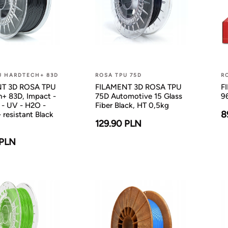
U HARDTECH+ 83D
ROSA TPU 75D
R
T 3D ROSA TPU
FILAMENT 3D ROSA TPU
F
+ 83D, Impact -
75D Automotive 15 Glass
9
 - UV - H2O -
Fiber Black, HT 0,5kg
8
 resistant Black
129.90 PLN
 PLN