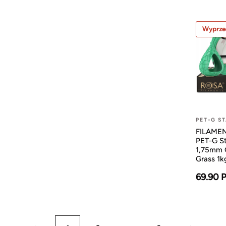
Wyprze
PET-G S
FILAMENT
PET-G S
1,75mm 
Grass 1k
69.90 