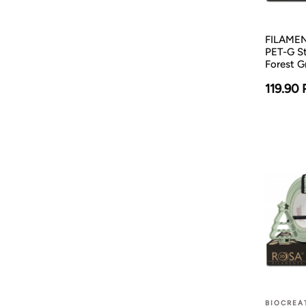
FILAMENT
PET-G St
Forest G
119.90
BIOCREA