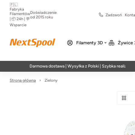
🇵🇱
Fabryka
Doświadczenie
Filamentów
Zadzwoń
Konta
od 2015 roku
| 📦 24h | 💬
Wsparcie
Filamenty 3D
Żywice 
Darmowa dostawa | Wysyłka z Polski | Szybka realizacja w 2
Strona główna
Zielony