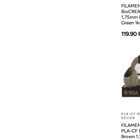
FILAMENT
BioCREA
1,75mm 
Green 1k
119.90
PLA-CF 
DECOR
FILAMENT
PLA-CF 
Brown 1