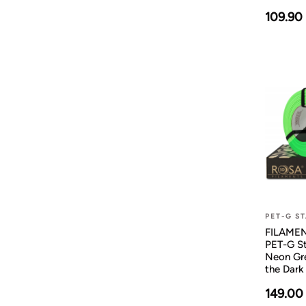
109.90
PET-G S
FILAMENT
PET-G S
Neon Gr
the Dark
149.00