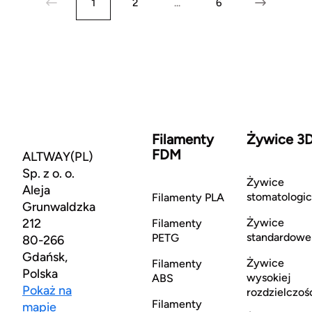
1
2
...
6
Filamenty
Żywice 3
FDM
ALTWAY(PL)
Sp. z o. o.
Żywice
Aleja
stomatologi
Filamenty PLA
Grunwaldzka
212
Żywice
Filamenty
standardowe
PETG
80-266
Gdańsk,
Żywice
Filamenty
Polska
wysokiej
ABS
Pokaż na
rozdzielczoś
Filamenty
mapie