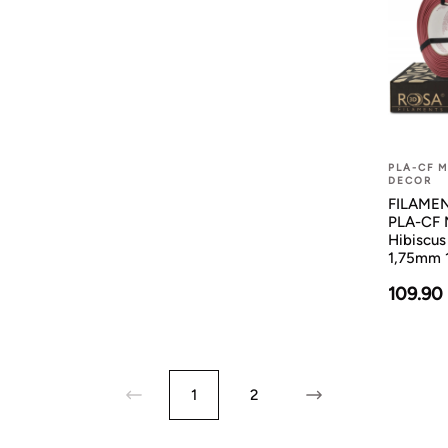
PLA-CF 
DECOR
FILAMENT
PLA-CF 
Hibiscus
1,75mm 
109.90
1
2