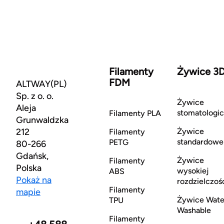
Filamenty
Żywice 3
FDM
ALTWAY(PL)
Sp. z o. o.
Żywice
Aleja
stomatologi
Filamenty PLA
Grunwaldzka
212
Żywice
Filamenty
standardowe
PETG
80-266
Gdańsk,
Żywice
Filamenty
Polska
wysokiej
ABS
Pokaż na
rozdzielczoś
Filamenty
mapie
Żywice Wate
TPU
Washable
Filamenty