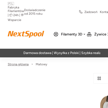
🇵🇱
Fabryka
Doświadczenie
Filamentów
Zadzwoń
Konta
od 2015 roku
| 📦 24h | 💬
Wsparcie
Filamenty 3D
Żywice 
Darmowa dostawa | Wysyłka z Polski | Szybka realizacja w 24
Strona główna
Matowy