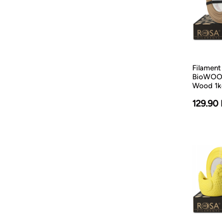
Filament 
BioWOOD
Wood 1k
129.90