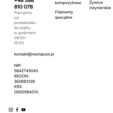
+48 588
Żywice
kompozytowe
810 078
inżynierskie
Filamenty
Pracujemy
specjalne
od
poniedziałku
do piątku
w godzinach
08:00-
16:00
kontakt@nextspool.pl
NIP:
5842745045
REGON:
362883128
KRS:
0000584010