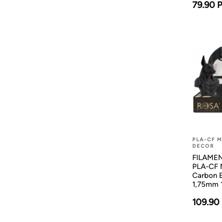
79.90 
PLA-CF 
DECOR
FILAMENT
PLA-CF 
Carbon B
1,75mm 
109.90