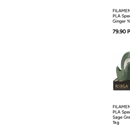
FILAMENT
PLA Spe
Ginger Y
79.90 
FILAMENT
PLA Spe
Sage Gr
1kg