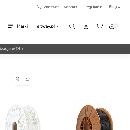
Blog→
Zadzwoń
Kontakt
Regulamin
Marki
altway.pl→
acja w 24h