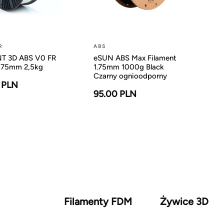
R
ABS
T 3D ABS V0 FR
eSUN ABS Max Filament
,75mm 2,5kg
1.75mm 1000g Black
Czarny ognioodporny
 PLN
95.00 PLN
Filamenty FDM
Żywice 3D