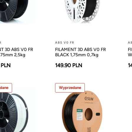
R
ABS V0 FR
A
T 3D ABS V0 FR
FILAMENT 3D ABS V0 FR
F
,75mm 2,5kg
BLACK 1,75mm 0,7kg
W
 PLN
149.90 PLN
1
dane
Wyprzedane