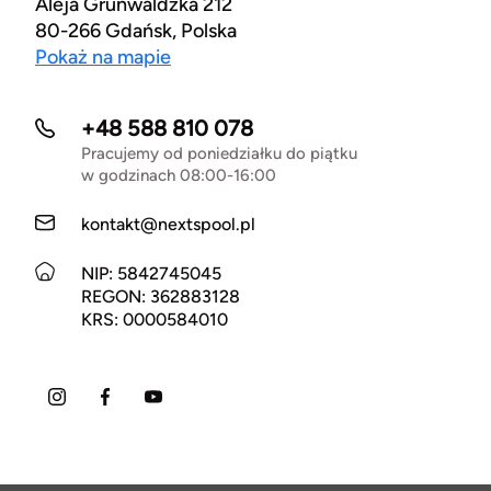
Aleja Grunwaldzka 212
80-266 Gdańsk, Polska
Pokaż na mapie
+48 588 810 078
Pracujemy od poniedziałku do piątku
w godzinach 08:00-16:00
kontakt@nextspool.pl
NIP: 5842745045
REGON: 362883128
KRS: 0000584010