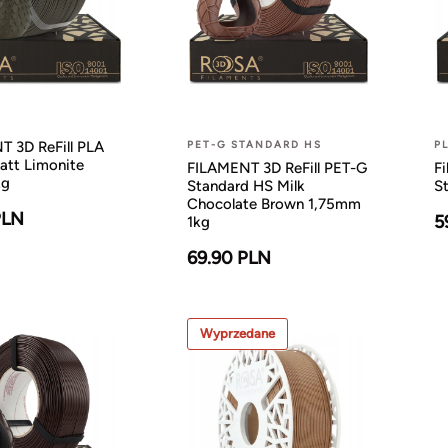
 3D ReFill PLA
PET-G STANDARD HS
P
att Limonite
FILAMENT 3D ReFill PET-G
Fi
kg
Standard HS Milk
S
Chocolate Brown 1,75mm
PLN
5
1kg
69.90 PLN
Wyprzedane