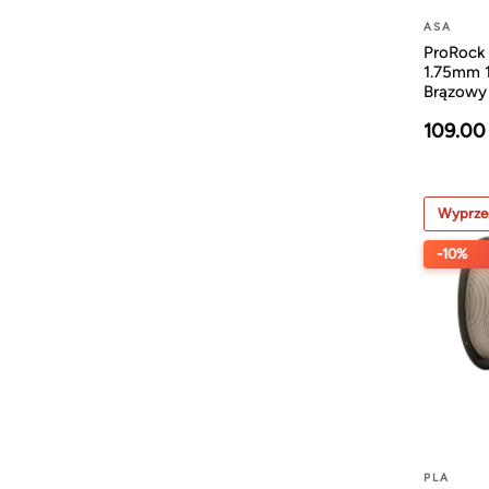
ASA
ProRock
1.75mm 
Brązowy
109.00
Wyprze
-10%
PLA