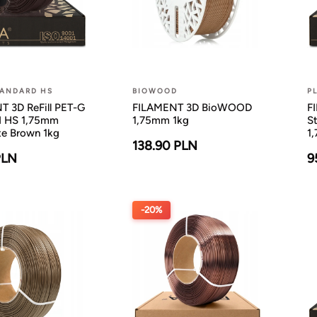
TANDARD HS
BIOWOOD
P
 3D ReFill PET-G
FILAMENT 3D BioWOOD
F
d HS 1,75mm
1,75mm 1kg
St
te Brown 1kg
1
138.90 PLN
PLN
9
-20%