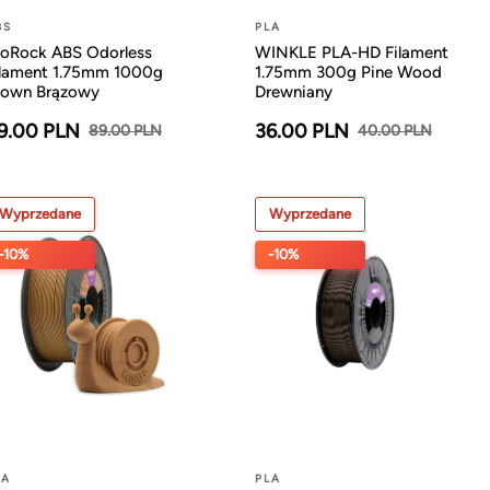
BS
PLA
roRock ABS Odorless
WINKLE PLA-HD Filament
ilament 1.75mm 1000g
1.75mm 300g Pine Wood
rown Brązowy
Drewniany
9.00 PLN
36.00 PLN
89.00 PLN
40.00 PLN
Wyprzedane
Wyprzedane
-10%
-10%
LA
PLA