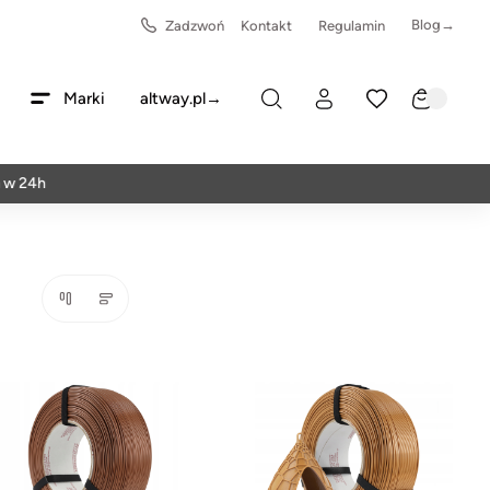
Blog→
Zadzwoń
Kontakt
Regulamin
Marki
altway.pl→