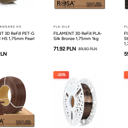
TANDARD HS
PLA-SILK
P
 3D ReFill PET-G
FILAMENT 3D ReFill PLA-
F
 HS 1,75mm Pearl
Silk Bronze 1,75mm 1kg
St
1
71.92 PLN
89.90 PLN
PLN
5
-20%