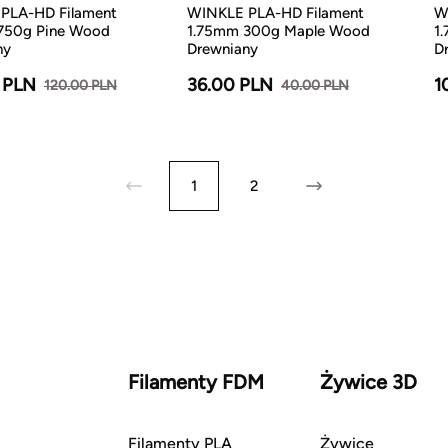
PLA-HD Filament
WINKLE PLA-HD Filament
W
750g Pine Wood
1.75mm 300g Maple Wood
1
ny
Drewniany
D
 PLN
36.00 PLN
1
120.00 PLN
40.00 PLN
1
2
Filamenty FDM
Żywice 3D
Filamenty PLA
Żywice