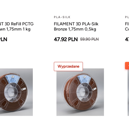
PLA-SILK
P
T 3D ReFill PCTG
FILAMENT 3D PLA-Silk
F
own 1,75mm 1 kg
Bronze 1,75mm 0,5kg
C
PLN
47.92 PLN
4
59.90 PLN
Wyprzedane