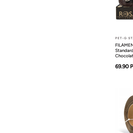
PET-G S
FILAMENT
Standar
Chocola
69.90 