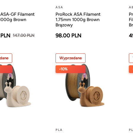
ASA
A
 ASA-GF Filament
ProRock ASA Filament
P
1000g Brown
1.75mm 1000g Brown
F
Brązowy
B
 PLN
98.00 PLN
4
147.00 PLN
dane
Wyprzedane
-10%
PLA
P