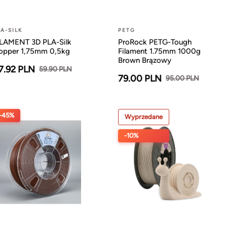
LA-SILK
PETG
ILAMENT 3D PLA-Silk
ProRock PETG-Tough
opper 1,75mm 0,5kg
Filament 1.75mm 1000g
Brown Brązowy
7.92 PLN
59.90 PLN
79.00 PLN
95.00 PLN
-45%
Wyprzedane
-10%