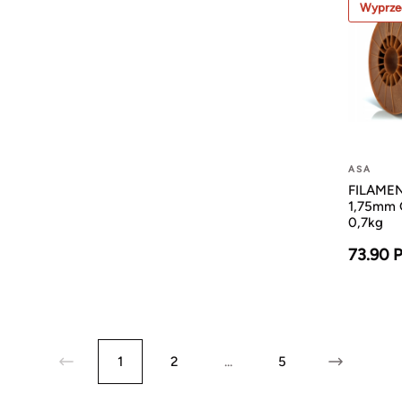
Wyprze
ASA
FILAMEN
1,75mm
0,7kg
73.90 
1
2
...
5