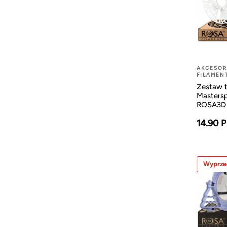
AKCESOR
FILAMEN
Zestaw t
Masters
ROSA3D
14.90 
Wyprze