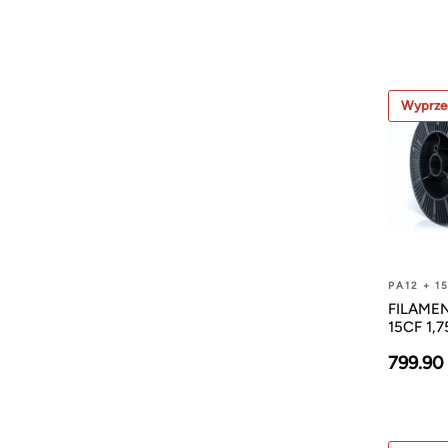
Wyprze
PA12 + 1
FILAMEN
15CF 1,
799.90