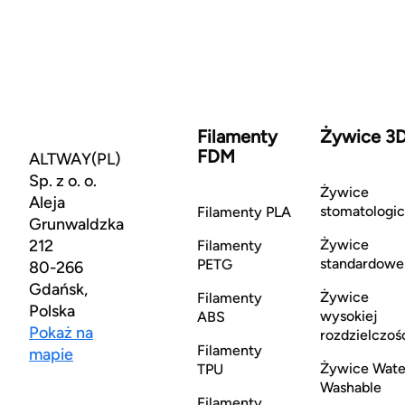
Filamenty
Żywice 3
FDM
ALTWAY(PL)
Sp. z o. o.
Żywice
Aleja
stomatologi
Filamenty PLA
Grunwaldzka
212
Żywice
Filamenty
standardowe
PETG
80-266
Gdańsk,
Żywice
Filamenty
Polska
wysokiej
ABS
Pokaż na
rozdzielczoś
Filamenty
mapie
Żywice Wate
TPU
Washable
Filamenty