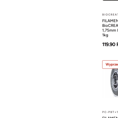
BIOCREA
FILAMENT
BioCREA
1,75mm 
1kg
119.90
Wyprze
PC-PBT+