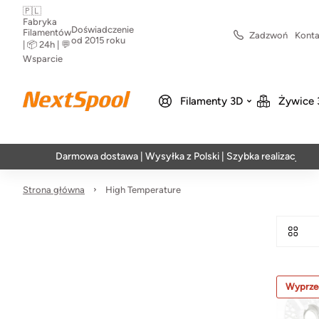
🇵🇱
Fabryka
Doświadczenie
Filamentów
Zadzwoń
Konta
od 2015 roku
| 📦 24h | 💬
Wsparcie
Filamenty 3D
Żywice 
Darmowa dostawa | Wysyłka z Polski | Szybka realizacja w 24h
Strona główna
High Temperature
Wyprze