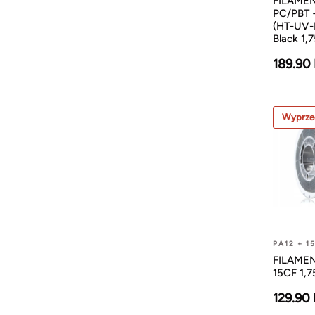
FILAMEN
PC/PBT 
(HT-UV-
Black 1,
189.90
Wyprze
PA12 + 1
FILAMEN
15CF 1,
129.90