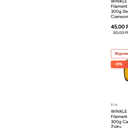
WINKLE
Filamen
300g Dev
Czerwon
45.00 
50.00 
Wyprze
-10%
PLA
WINKLE
Filamen
300g Ca
Żółty