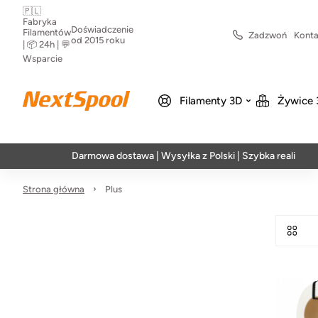
🇵🇱
Fabryka
Doświadczenie
Filamentów
Zadzwoń
Konta
od 2015 roku
| 📦 24h | 💬
Wsparcie
Filamenty 3D
Żywice 
Darmowa dostawa | Wysyłka z Polski | Szybka realizacja w 2
Strona główna
Plus