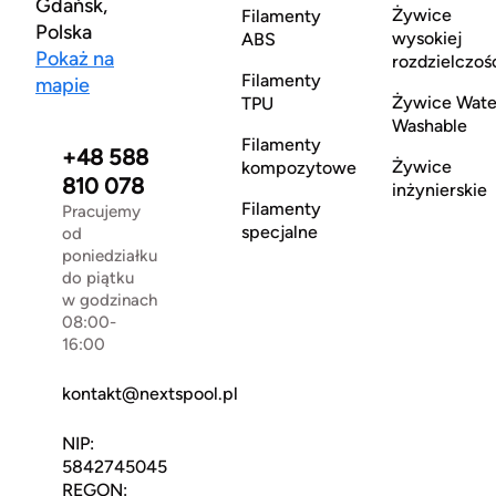
Gdańsk,
Żywice
Filamenty
Polska
wysokiej
ABS
Pokaż na
rozdzielczoś
Filamenty
mapie
Żywice Wate
TPU
Washable
Filamenty
+48 588
Żywice
kompozytowe
810 078
inżynierskie
Filamenty
Pracujemy
specjalne
od
poniedziałku
do piątku
w godzinach
08:00-
16:00
kontakt@nextspool.pl
NIP:
5842745045
REGON: