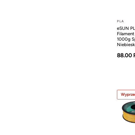
PLA
eSUN P
Filamen
1000g S
Niebiesk
88.00 
Wyprze