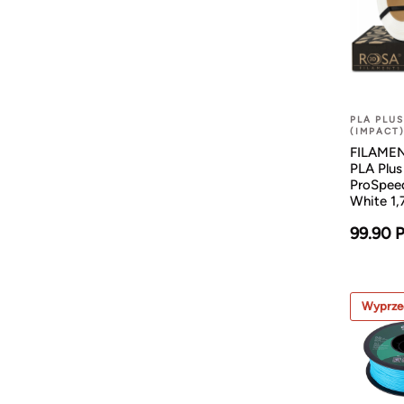
PLA PLU
(IMPACT
FILAMENT
PLA Plus
ProSpee
White 1
99.90 
Wyprze