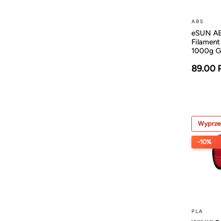
ABS
eSUN A
Filamen
1000g G
89.00 
Wyprze
-10%
PLA