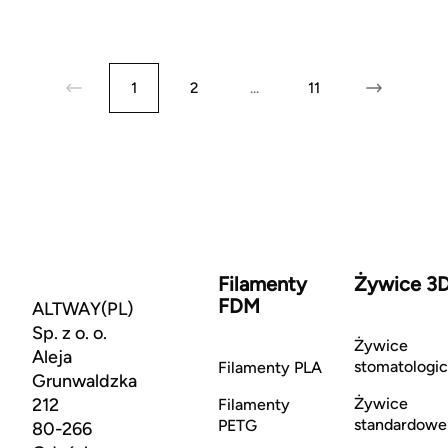
1
2
...
11
Filamenty
Żywice 3
FDM
ALTWAY(PL)
Sp. z o. o.
Żywice
Aleja
stomatologi
Filamenty PLA
Grunwaldzka
212
Żywice
Filamenty
standardowe
PETG
80-266