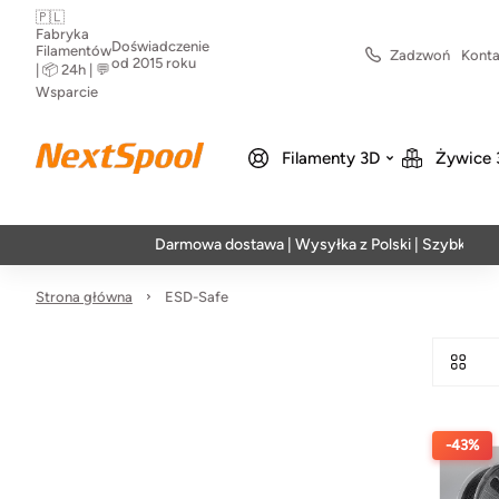
🇵🇱
Fabryka
Doświadczenie
Filamentów
Zadzwoń
Konta
od 2015 roku
| 📦 24h | 💬
Wsparcie
Filamenty 3D
Żywice 
Darmowa dostawa | Wysyłka z Polski | Szybka realiz
Strona główna
ESD-Safe
-43%