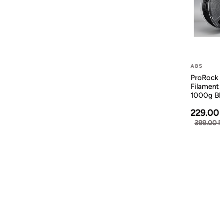
ABS
ProRock
Filamen
1000g B
229.00
399.00 