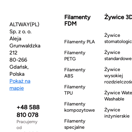
Filamenty
Żywice 3
FDM
ALTWAY(PL)
Sp. z o. o.
Żywice
Aleja
stomatologi
Filamenty PLA
Grunwaldzka
212
Żywice
Filamenty
standardowe
PETG
80-266
Gdańsk,
Żywice
Filamenty
Polska
wysokiej
ABS
Pokaż na
rozdzielczoś
Filamenty
mapie
Żywice Wate
TPU
Washable
Filamenty
+48 588
Żywice
kompozytowe
810 078
inżynierskie
Filamenty
Pracujemy
specjalne
od