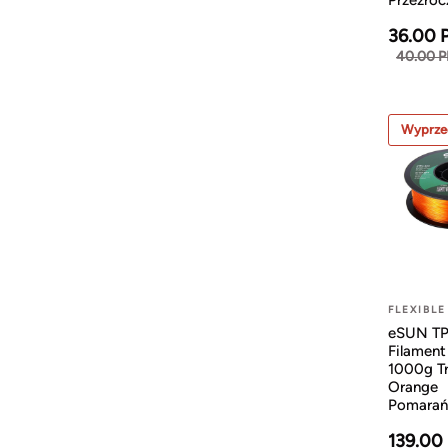
Przezroc
36.00 
40.00 
Wyprze
FLEXIBLE
eSUN T
Filamen
1000g T
Orange
Pomara
139.00