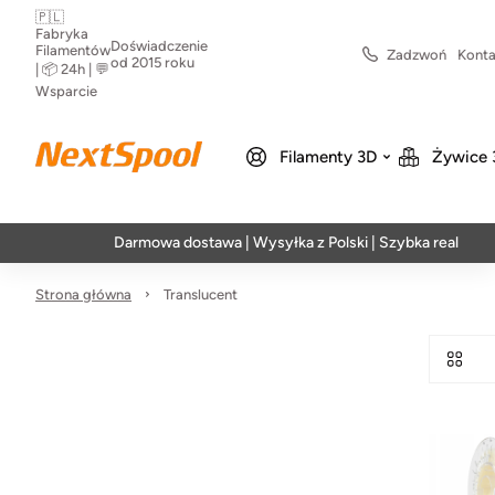
🇵🇱
Fabryka
Doświadczenie
Filamentów
Zadzwoń
Konta
od 2015 roku
| 📦 24h | 💬
Wsparcie
Filamenty 3D
Żywice 
Darmowa dostawa | Wysyłka z Polski | Szybka realizacja w 2
Strona główna
Translucent