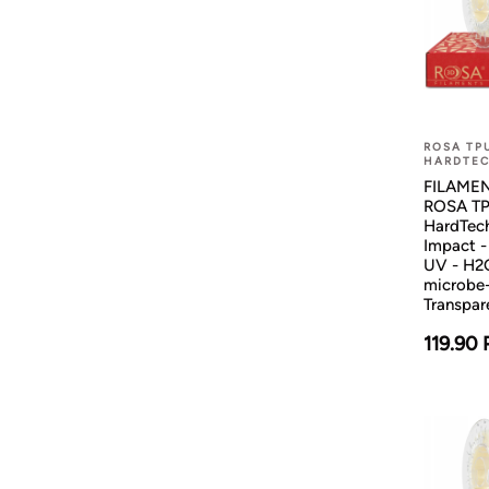
ROSA TP
HARDTEC
FILAMEN
ROSA T
HardTec
Impact -
UV - H2
microbe-
Transpar
119.90