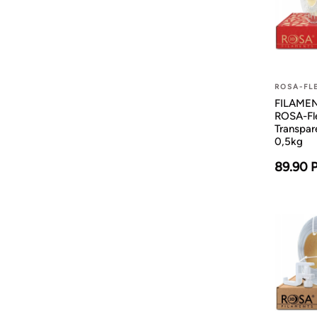
ROSA-FL
FILAMEN
ROSA-Fl
Transpa
0,5kg
89.90 