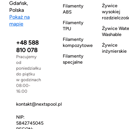
Gdańsk,
Żywice
Filamenty
Polska
wysokiej
ABS
Pokaż na
rozdzielczoś
Filamenty
mapie
Żywice Wate
TPU
Washable
Filamenty
+48 588
Żywice
kompozytowe
810 078
inżynierskie
Filamenty
Pracujemy
specjalne
od
poniedziałku
do piątku
w godzinach
08:00-
16:00
kontakt@nextspool.pl
NIP:
5842745045