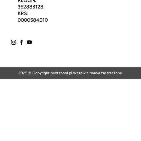
REGON:
362883128
KRS:
0000584010