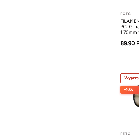
PCTG
FILAMENT
PCTG Tr
1,75mm 
89.90 
Wyprze
-10%
PETG