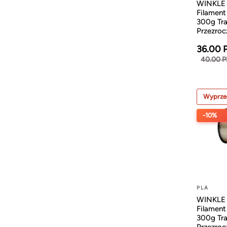
WINKLE
Filamen
300g Tra
Przezroc
36.00 
40.00 
Wyprze
-10%
PLA
WINKLE
Filamen
300g Tra