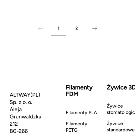
1
2
Filamenty
Żywice 3
FDM
ALTWAY(PL)
Sp. z o. o.
Żywice
Aleja
stomatologi
Filamenty PLA
Grunwaldzka
212
Żywice
Filamenty
standardowe
PETG
80-266