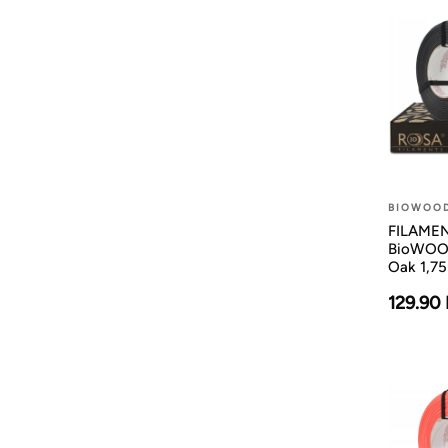
BIOWOO
FILAMENT
BioWOOD
Oak 1,7
129.90