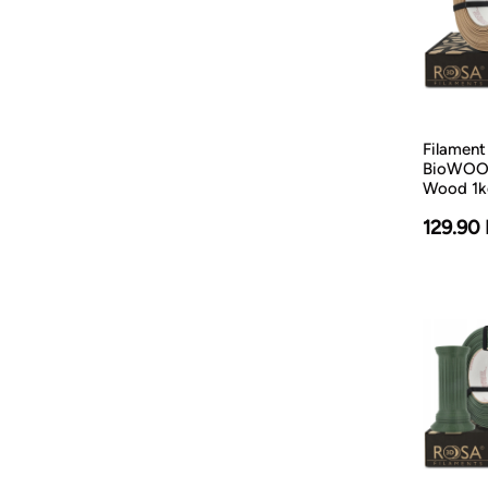
Filament 
BioWOOD
Wood 1k
129.90