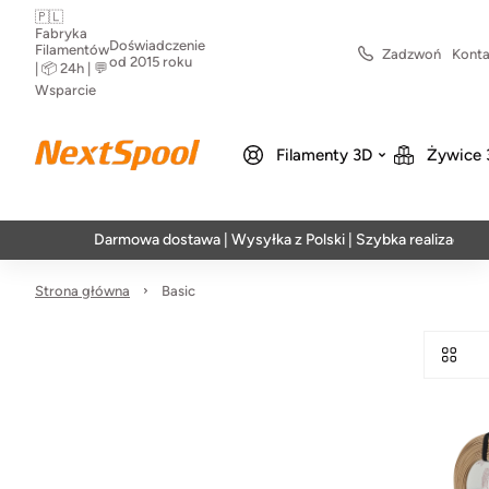
🇵🇱
Fabryka
Doświadczenie
Filamentów
Zadzwoń
Konta
od 2015 roku
| 📦 24h | 💬
Wsparcie
Filamenty 3D
Żywice 
Darmowa dostawa | Wysyłka z Polski | Szybka realizacja w 24h
Strona główna
Basic