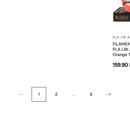
PLA LW 
FILAMENT
PLA LW
Orange 
159.90
1
2
...
6