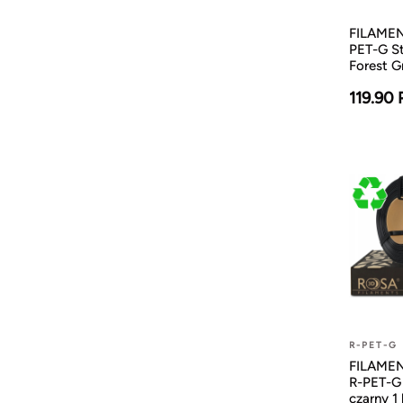
FILAMENT
PET-G St
Forest G
119.90
R-PET-G
FILAMENT
R-PET-G
czarny 1