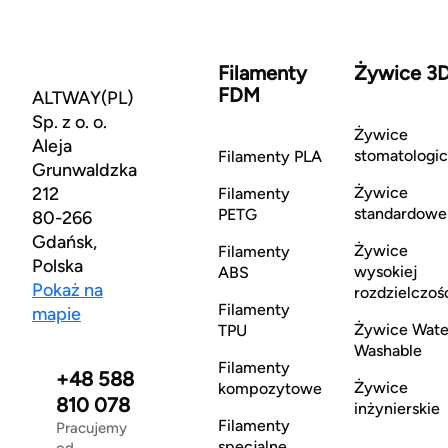
Filamenty
Żywice 3
FDM
ALTWAY(PL)
Sp. z o. o.
Żywice
Aleja
stomatologi
Filamenty PLA
Grunwaldzka
212
Żywice
Filamenty
standardowe
PETG
80-266
Gdańsk,
Żywice
Filamenty
Polska
wysokiej
ABS
Pokaż na
rozdzielczoś
Filamenty
mapie
Żywice Wate
TPU
Washable
Filamenty
+48 588
Żywice
kompozytowe
810 078
inżynierskie
Filamenty
Pracujemy
specjalne