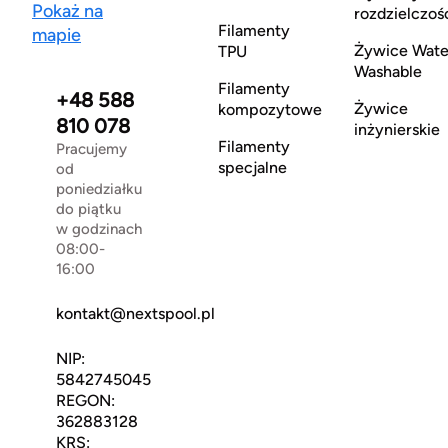
Pokaż na
rozdzielczoś
Filamenty
mapie
Żywice Wate
TPU
Washable
Filamenty
+48 588
Żywice
kompozytowe
810 078
inżynierskie
Filamenty
Pracujemy
specjalne
od
poniedziałku
do piątku
w godzinach
08:00-
16:00
kontakt@nextspool.pl
NIP:
5842745045
REGON:
362883128
KRS: