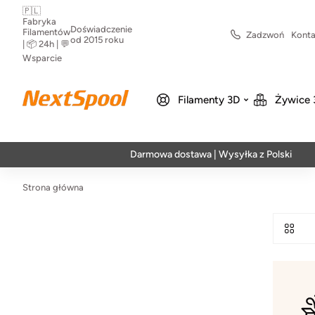
🇵🇱
Fabryka
Doświadczenie
Filamentów
Zadzwoń
Konta
od 2015 roku
| 📦 24h | 💬
Wsparcie
Filamenty 3D
Żywice 
Darmowa dostawa | Wysyłka z Polski | Szybk
Strona główna