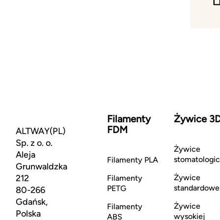
Filamenty
Żywice 3
FDM
ALTWAY(PL)
Sp. z o. o.
Żywice
Aleja
stomatologi
Filamenty PLA
Grunwaldzka
212
Żywice
Filamenty
standardowe
PETG
80-266
Gdańsk,
Żywice
Filamenty
Polska
wysokiej
ABS