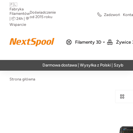
🇵🇱
Fabryka
Doświadczenie
Filamentów
Zadzwoń
Konta
od 2015 roku
| 📦 24h | 💬
Wsparcie
Filamenty 3D
Żywice 
Darmowa dostawa | Wysyłka z Polski | Szybka realiz
Strona główna