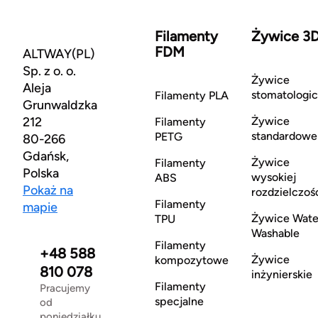
Filamenty
Żywice 3
FDM
ALTWAY(PL)
Sp. z o. o.
Żywice
Aleja
stomatologi
Filamenty PLA
Grunwaldzka
212
Żywice
Filamenty
standardowe
PETG
80-266
Gdańsk,
Żywice
Filamenty
Polska
wysokiej
ABS
Pokaż na
rozdzielczoś
Filamenty
mapie
Żywice Wate
TPU
Washable
Filamenty
+48 588
Żywice
kompozytowe
810 078
inżynierskie
Filamenty
Pracujemy
specjalne
od
poniedziałku