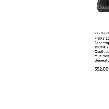
OSCILLO
FNIRS 2D
Benchto
100MHz 
Oscillos
Multimet
Generat
692.00