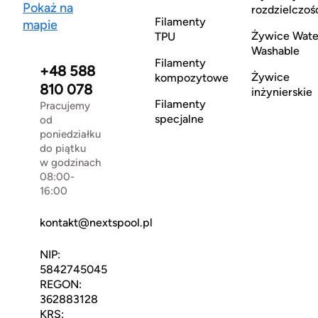
Pokaż na
rozdzielczoś
Filamenty
mapie
Żywice Wate
TPU
Washable
Filamenty
+48 588
Żywice
kompozytowe
810 078
inżynierskie
Filamenty
Pracujemy
specjalne
od
poniedziałku
do piątku
w godzinach
08:00-
16:00
kontakt@nextspool.pl
NIP:
5842745045
REGON:
362883128
KRS: