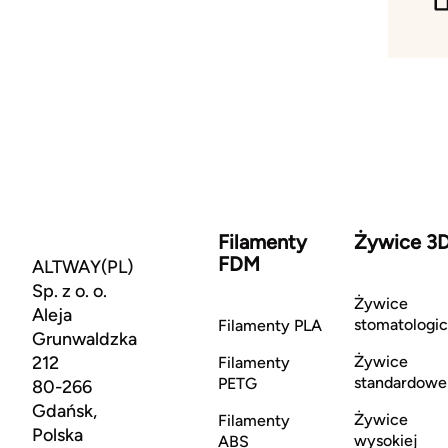
Filamenty
Żywice 3
FDM
ALTWAY(PL)
Sp. z o. o.
Żywice
Aleja
stomatologi
Filamenty PLA
Grunwaldzka
212
Żywice
Filamenty
standardowe
PETG
80-266
Gdańsk,
Żywice
Filamenty
Polska
wysokiej
ABS