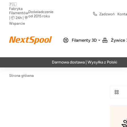
🇵🇱
Fabryka
Doświadczenie
Filamentów
Zadzwoń
Konta
od 2015 roku
| 📦 24h | 💬
Wsparcie
Filamenty 3D
Żywice 
Darmowa dostawa | Wysyłka z Polski | Szybka
Strona główna