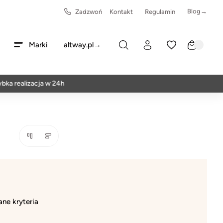
Blog→
Zadzwoń
Kontakt
Regulamin
Marki
altway.pl→
ka realizacja w 24h
ne kryteria