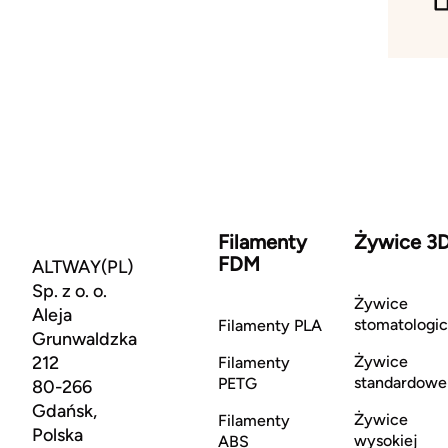
Filamenty
Żywice 3
FDM
ALTWAY(PL)
Sp. z o. o.
Żywice
Aleja
stomatologi
Filamenty PLA
Grunwaldzka
212
Żywice
Filamenty
standardowe
PETG
80-266
Gdańsk,
Żywice
Filamenty
Polska
wysokiej
ABS