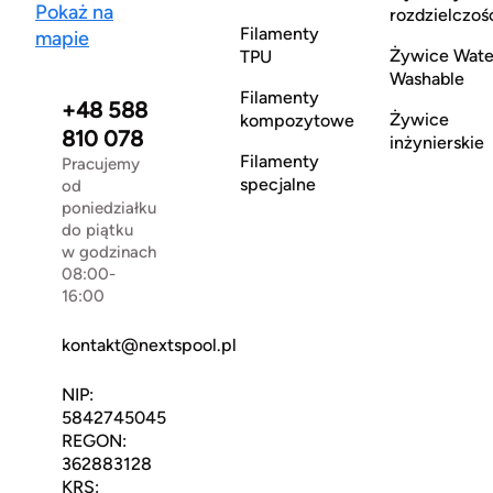
Pokaż na
rozdzielczoś
Filamenty
mapie
Żywice Wate
TPU
Washable
Filamenty
+48 588
Żywice
kompozytowe
810 078
inżynierskie
Filamenty
Pracujemy
specjalne
od
poniedziałku
do piątku
w godzinach
08:00-
16:00
kontakt@nextspool.pl
NIP:
5842745045
REGON:
362883128
KRS: