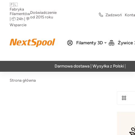
🇵🇱
Fabryka
Doświadczenie
Filamentów
Zadzwoń
Konta
od 2015 roku
| 📦 24h | 💬
Wsparcie
Filamenty 3D
Żywice 
Darmowa dostawa | Wysyłka z Polski | Szybka 
Strona główna