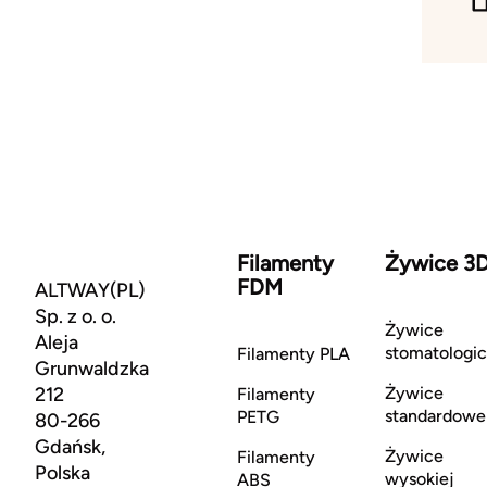
Filamenty
Żywice 3
FDM
ALTWAY(PL)
Sp. z o. o.
Żywice
Aleja
stomatologi
Filamenty PLA
Grunwaldzka
212
Żywice
Filamenty
standardowe
PETG
80-266
Gdańsk,
Żywice
Filamenty
Polska
wysokiej
ABS