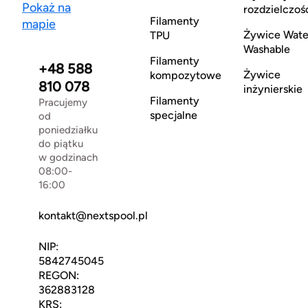
Pokaż na
rozdzielczoś
Filamenty
mapie
Żywice Wate
TPU
Washable
Filamenty
+48 588
Żywice
kompozytowe
810 078
inżynierskie
Filamenty
Pracujemy
specjalne
od
poniedziałku
do piątku
w godzinach
08:00-
16:00
kontakt@nextspool.pl
NIP:
5842745045
REGON:
362883128
KRS: