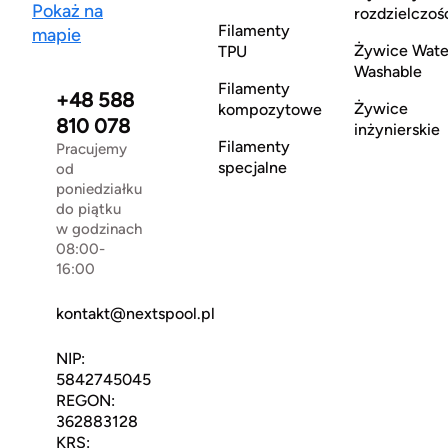
Pokaż na
rozdzielczoś
Filamenty
mapie
Żywice Wate
TPU
Washable
Filamenty
+48 588
Żywice
kompozytowe
810 078
inżynierskie
Filamenty
Pracujemy
specjalne
od
poniedziałku
do piątku
w godzinach
08:00-
16:00
kontakt@nextspool.pl
NIP:
5842745045
REGON:
362883128
KRS: