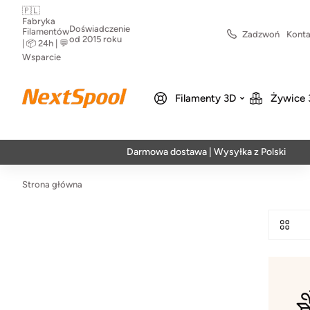
🇵🇱
Fabryka
Doświadczenie
Filamentów
Zadzwoń
Konta
od 2015 roku
| 📦 24h | 💬
Wsparcie
Filamenty 3D
Żywice 
Darmowa dostawa | Wysyłka z Polski | Szybka
Strona główna