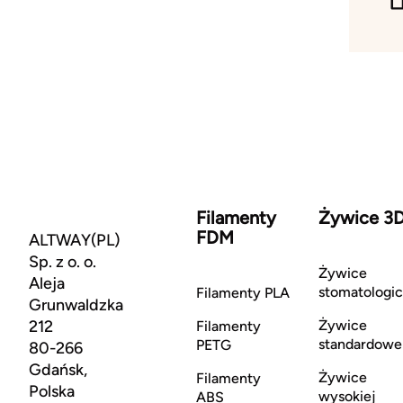
Filamenty
Żywice 3
FDM
ALTWAY(PL)
Sp. z o. o.
Żywice
Aleja
stomatologi
Filamenty PLA
Grunwaldzka
212
Żywice
Filamenty
standardowe
PETG
80-266
Gdańsk,
Żywice
Filamenty
Polska
wysokiej
ABS