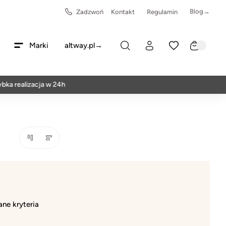
Blog→
Zadzwoń
Kontakt
Regulamin
Marki
altway.pl→
ka realizacja w 24h
ne kryteria