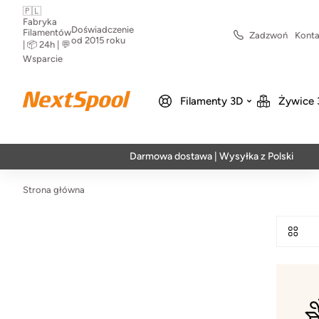
🇵🇱
Fabryka
Doświadczenie
Filamentów
Zadzwoń
Konta
od 2015 roku
| 📦 24h | 💬
Wsparcie
Filamenty 3D
Żywice 
Darmowa dostawa | Wysyłka z Polski | Szybka 
Strona główna