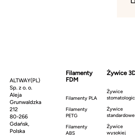
Filamenty
Żywice 3
FDM
ALTWAY(PL)
Sp. z o. o.
Żywice
Aleja
stomatologi
Filamenty PLA
Grunwaldzka
212
Żywice
Filamenty
standardowe
PETG
80-266
Gdańsk,
Żywice
Filamenty
Polska
wysokiej
ABS