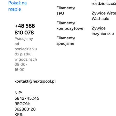
Pokaż na
rozdzielczoś
Filamenty
mapie
Żywice Wate
TPU
Washable
Filamenty
+48 588
Żywice
kompozytowe
810 078
inżynierskie
Filamenty
Pracujemy
specjalne
od
poniedziałku
do piątku
w godzinach
08:00-
16:00
kontakt@nextspool.pl
NIP:
5842745045
REGON:
362883128
KRS: