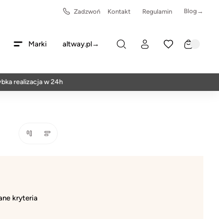
Blog→
Zadzwoń
Kontakt
Regulamin
Marki
altway.pl→
ka realizacja w 24h
ne kryteria