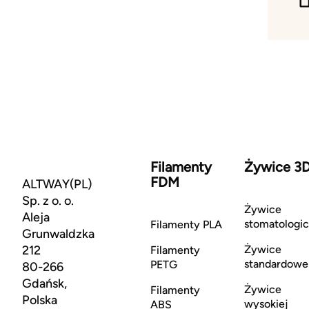
Filamenty
Żywice 3
FDM
ALTWAY(PL)
Sp. z o. o.
Żywice
Aleja
stomatologi
Filamenty PLA
Grunwaldzka
212
Żywice
Filamenty
standardowe
PETG
80-266
Gdańsk,
Żywice
Filamenty
Polska
wysokiej
ABS