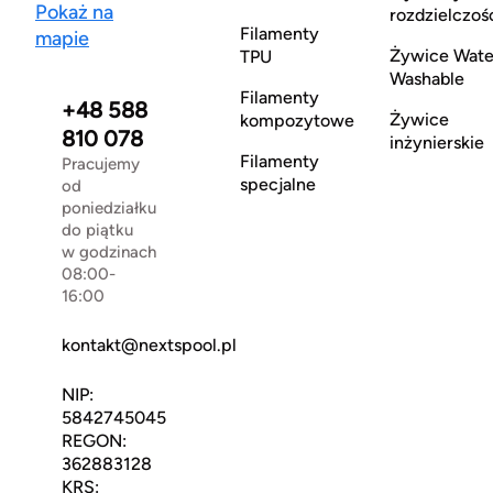
Pokaż na
rozdzielczoś
Filamenty
mapie
Żywice Wate
TPU
Washable
Filamenty
+48 588
Żywice
kompozytowe
810 078
inżynierskie
Filamenty
Pracujemy
specjalne
od
poniedziałku
do piątku
w godzinach
08:00-
16:00
kontakt@nextspool.pl
NIP:
5842745045
REGON:
362883128
KRS: