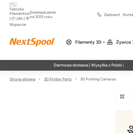
🇵🇱
Fabryka
Doświadczenie
Filamentów
Zadzwoń
Konta
od 2015 roku
| 📦 24h | 💬
Wsparcie
Filamenty 3D
Żywice 
Darmowa dostawa | Wysyłka z Polski | Szybka 
Strona główna
3D Printer Parts
3D Printing Cameras