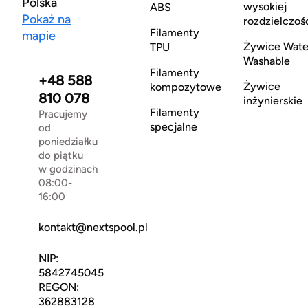
Polska
wysokiej
ABS
Pokaż na
rozdzielczoś
Filamenty
mapie
Żywice Wate
TPU
Washable
Filamenty
+48 588
Żywice
kompozytowe
810 078
inżynierskie
Filamenty
Pracujemy
specjalne
od
poniedziałku
do piątku
w godzinach
08:00-
16:00
kontakt@nextspool.pl
NIP:
5842745045
REGON:
362883128