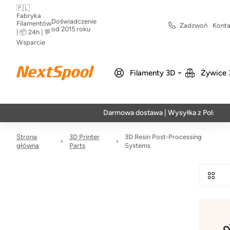
🇵🇱
Fabryka
Doświadczenie
Filamentów
Zadzwoń
Konta
od 2015 roku
| 📦 24h | 💬
Wsparcie
Filamenty 3D
Żywice 
Darmowa dostawa | Wysyłka z Polski | Szyb
Strona
3D Printer
3D Resin Post-Processing
główna
Parts
Systems