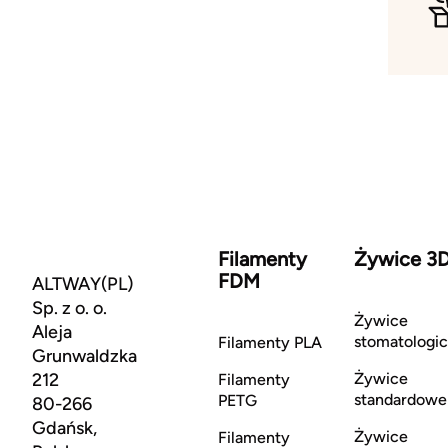
Filamenty
Żywice 3
FDM
ALTWAY(PL)
Sp. z o. o.
Żywice
Aleja
stomatologi
Filamenty PLA
Grunwaldzka
212
Żywice
Filamenty
standardowe
PETG
80-266
Gdańsk,
Żywice
Filamenty