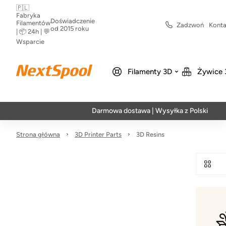
🇵🇱
Fabryka
Doświadczenie
Filamentów
Zadzwoń
Konta
od 2015 roku
| 📦 24h | 💬
Wsparcie
Filamenty 3D
Żywice 
Darmowa dostawa | Wysyłka z Polski | Szybka 
Strona główna
3D Printer Parts
3D Resins