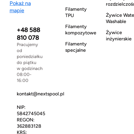
Pokaż na
rozdzielczoś
Filamenty
mapie
Żywice Wate
TPU
Washable
Filamenty
+48 588
Żywice
kompozytowe
810 078
inżynierskie
Filamenty
Pracujemy
specjalne
od
poniedziałku
do piątku
w godzinach
08:00-
16:00
kontakt@nextspool.pl
NIP:
5842745045
REGON:
362883128
KRS: