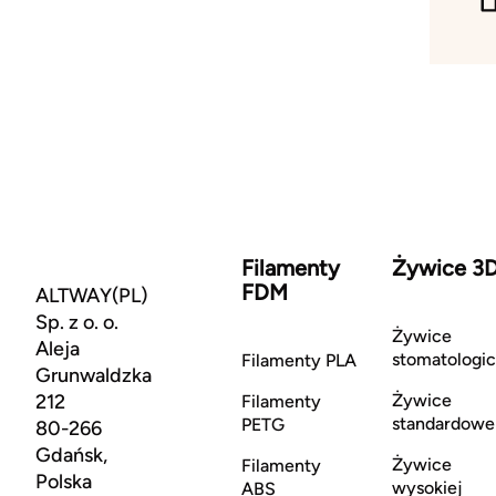
Filamenty
Żywice 3
FDM
ALTWAY(PL)
Sp. z o. o.
Żywice
Aleja
stomatologi
Filamenty PLA
Grunwaldzka
212
Żywice
Filamenty
standardowe
PETG
80-266
Gdańsk,
Żywice
Filamenty
Polska
wysokiej
ABS