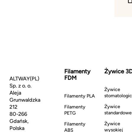
Filamenty
Żywice 3
FDM
ALTWAY(PL)
Sp. z o. o.
Żywice
Aleja
stomatologi
Filamenty PLA
Grunwaldzka
212
Żywice
Filamenty
standardowe
PETG
80-266
Gdańsk,
Żywice
Filamenty
Polska
wysokiej
ABS