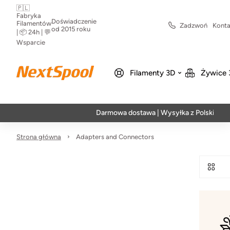
🇵🇱
Fabryka
Doświadczenie
Filamentów
Zadzwoń
Konta
od 2015 roku
| 📦 24h | 💬
Wsparcie
Filamenty 3D
Żywice 
Darmowa dostawa | Wysyłka z Polski | Szybka
Strona główna
Adapters and Connectors