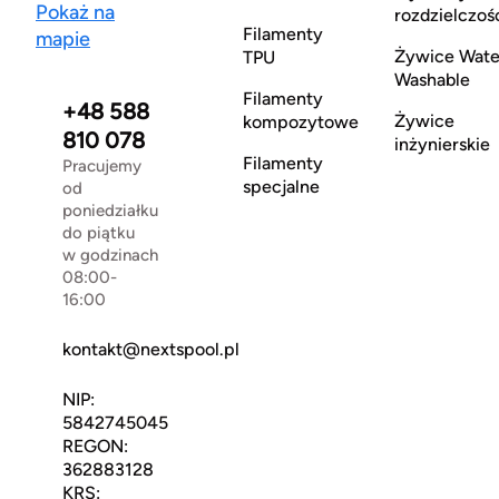
Pokaż na
rozdzielczoś
Filamenty
mapie
Żywice Wate
TPU
Washable
Filamenty
+48 588
Żywice
kompozytowe
810 078
inżynierskie
Filamenty
Pracujemy
specjalne
od
poniedziałku
do piątku
w godzinach
08:00-
16:00
kontakt@nextspool.pl
NIP:
5842745045
REGON:
362883128
KRS: