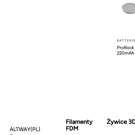
BATTERI
ProRock
220mAh
Filamenty
Żywice 3
FDM
ALTWAY(PL)