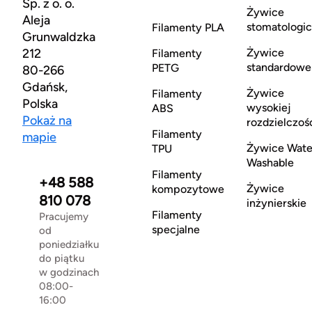
Sp. z o. o.
Żywice
Aleja
stomatologi
Filamenty PLA
Grunwaldzka
212
Żywice
Filamenty
standardowe
PETG
80-266
Gdańsk,
Żywice
Filamenty
Polska
wysokiej
ABS
Pokaż na
rozdzielczoś
Filamenty
mapie
Żywice Wate
TPU
Washable
Filamenty
+48 588
Żywice
kompozytowe
810 078
inżynierskie
Filamenty
Pracujemy
specjalne
od
poniedziałku
do piątku
w godzinach
08:00-
16:00