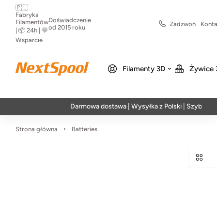
🇵🇱
Fabryka
Doświadczenie
Filamentów
Zadzwoń
Konta
od 2015 roku
| 📦 24h | 💬
Wsparcie
Filamenty 3D
Żywice 
Darmowa dostawa | Wysyłka z Polski | Szybka reali
Strona główna
Batteries