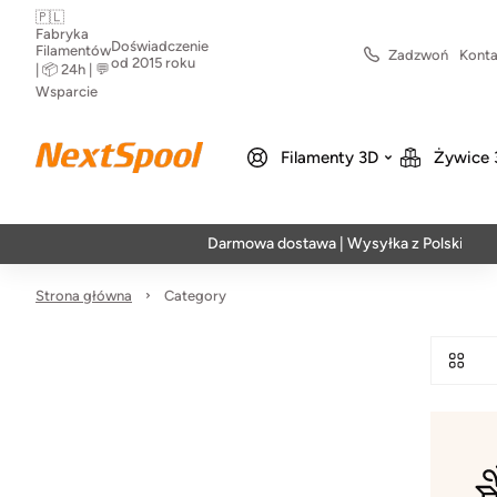
🇵🇱
Fabryka
Doświadczenie
Filamentów
Zadzwoń
Konta
od 2015 roku
| 📦 24h | 💬
Wsparcie
Filamenty 3D
Żywice 
Darmowa dostawa | Wysyłka z Polski | Szybka
Strona główna
Category