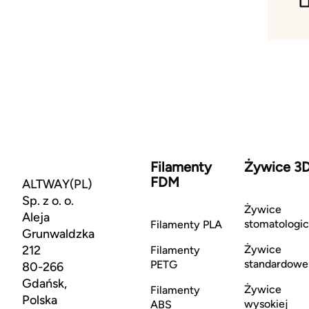
Filamenty
Żywice 3
FDM
ALTWAY(PL)
Sp. z o. o.
Żywice
Aleja
stomatologi
Filamenty PLA
Grunwaldzka
212
Żywice
Filamenty
standardowe
PETG
80-266
Gdańsk,
Żywice
Filamenty
Polska
wysokiej
ABS