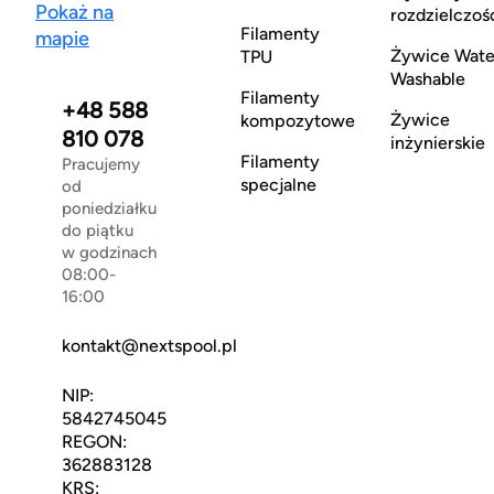
Pokaż na
rozdzielczoś
Filamenty
mapie
Żywice Wate
TPU
Washable
Filamenty
+48 588
Żywice
kompozytowe
810 078
inżynierskie
Filamenty
Pracujemy
specjalne
od
poniedziałku
do piątku
w godzinach
08:00-
16:00
kontakt@nextspool.pl
NIP:
5842745045
REGON:
362883128
KRS: