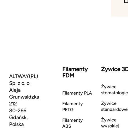
Filamenty
Żywice 3
FDM
ALTWAY(PL)
Sp. z o. o.
Żywice
Aleja
stomatologi
Filamenty PLA
Grunwaldzka
212
Żywice
Filamenty
standardowe
PETG
80-266
Gdańsk,
Żywice
Filamenty
Polska
wysokiej
ABS