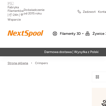
🇵🇱
Fabryka
Doświadczenie
Filamentów
Zadzwoń
Konta
od 2015 roku
| 📦 24h | 💬
Wsparcie
Filamenty 3D
Żywice 
Darmowa dostawa | Wysyłka z Polski | Szybka
Strona główna
Crimpers