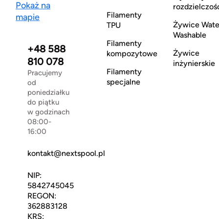
Pokaż na
rozdzielczoś
Filamenty
mapie
Żywice Wate
TPU
Washable
Filamenty
+48 588
Żywice
kompozytowe
810 078
inżynierskie
Filamenty
Pracujemy
specjalne
od
poniedziałku
do piątku
w godzinach
08:00-
16:00
kontakt@nextspool.pl
NIP:
5842745045
REGON:
362883128
KRS: