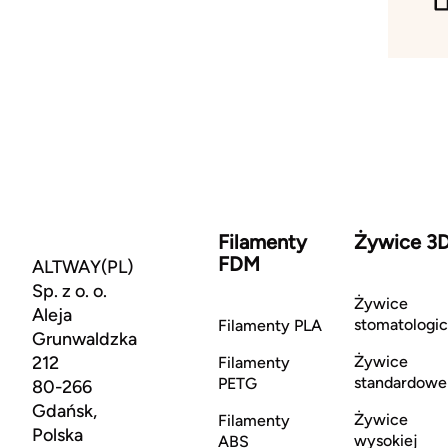
Filamenty
Żywice 3
FDM
ALTWAY(PL)
Sp. z o. o.
Żywice
Aleja
stomatologi
Filamenty PLA
Grunwaldzka
212
Żywice
Filamenty
standardowe
PETG
80-266
Gdańsk,
Żywice
Filamenty
Polska
wysokiej
ABS