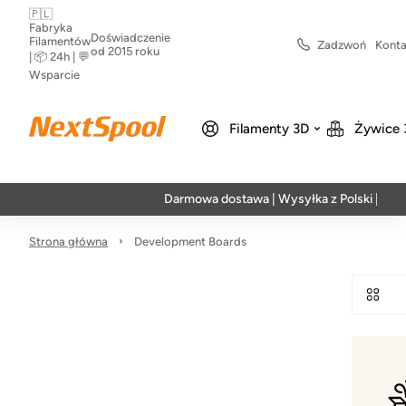
🇵🇱
Fabryka
Doświadczenie
Filamentów
Zadzwoń
Konta
od 2015 roku
| 📦 24h | 💬
Wsparcie
Filamenty 3D
Żywice 
Darmowa dostawa | Wysyłka z Polski | Szybka 
Strona główna
Development Boards