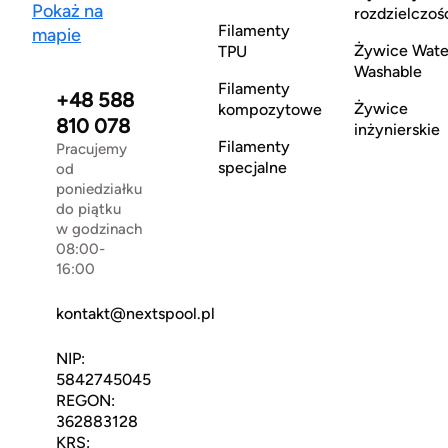
Pokaż na
rozdzielczoś
Filamenty
mapie
Żywice Wate
TPU
Washable
Filamenty
+48 588
Żywice
kompozytowe
810 078
inżynierskie
Filamenty
Pracujemy
specjalne
od
poniedziałku
do piątku
w godzinach
08:00-
16:00
kontakt@nextspool.pl
NIP:
5842745045
REGON:
362883128
KRS: