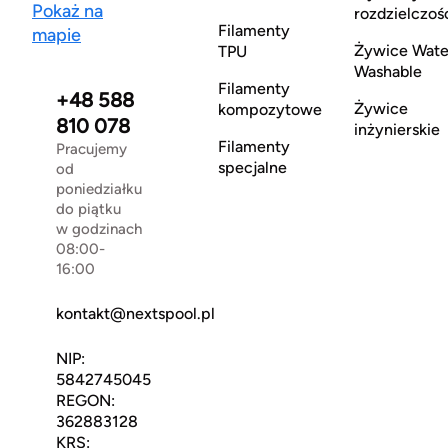
Pokaż na
rozdzielczoś
Filamenty
mapie
Żywice Wate
TPU
Washable
Filamenty
+48 588
Żywice
kompozytowe
810 078
inżynierskie
Filamenty
Pracujemy
specjalne
od
poniedziałku
do piątku
w godzinach
08:00-
16:00
kontakt@nextspool.pl
NIP:
5842745045
REGON:
362883128
KRS: