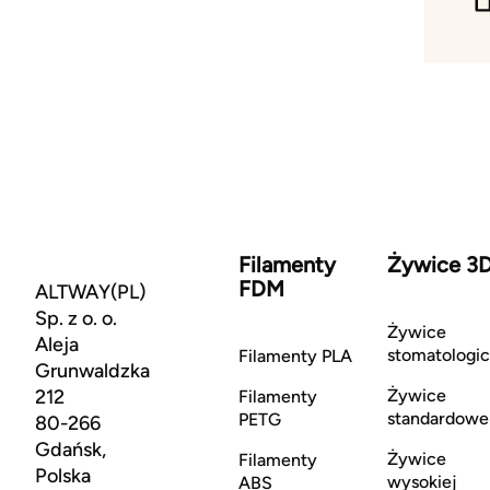
Filamenty
Żywice 3
FDM
ALTWAY(PL)
Sp. z o. o.
Żywice
Aleja
stomatologi
Filamenty PLA
Grunwaldzka
212
Żywice
Filamenty
standardowe
PETG
80-266
Gdańsk,
Żywice
Filamenty
Polska
wysokiej
ABS