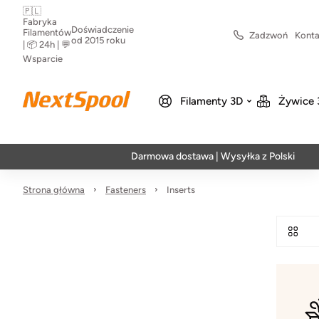
🇵🇱
Fabryka
Doświadczenie
Filamentów
Zadzwoń
Konta
od 2015 roku
| 📦 24h | 💬
Wsparcie
Filamenty 3D
Żywice 
Darmowa dostawa | Wysyłka z Polski | Szybka
Strona główna
Fasteners
Inserts