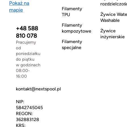
Pokaż na
rozdzielczoś
Filamenty
mapie
Żywice Wate
TPU
Washable
Filamenty
+48 588
Żywice
kompozytowe
810 078
inżynierskie
Filamenty
Pracujemy
specjalne
od
poniedziałku
do piątku
w godzinach
08:00-
16:00
kontakt@nextspool.pl
NIP:
5842745045
REGON:
362883128
KRS: