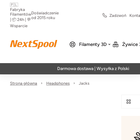
🇵🇱
Fabryka
Doświadczenie
Filamentów
Zadzwoń
Konta
od 2015 roku
| 📦 24h | 💬
Wsparcie
Filamenty 3D
Żywice 
Darmowa dostawa | Wysyłka z Polski | Szybka
Strona główna
Headphones
Jacks