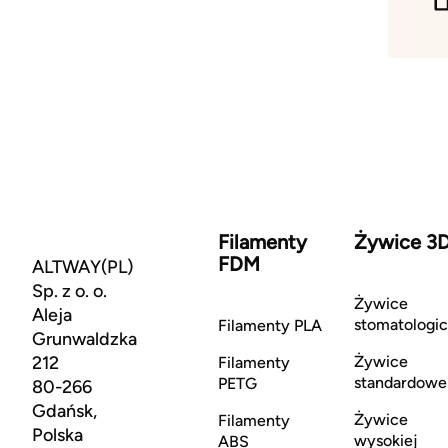
Filamenty
Żywice 3
FDM
ALTWAY(PL)
Sp. z o. o.
Żywice
Aleja
stomatologi
Filamenty PLA
Grunwaldzka
212
Żywice
Filamenty
standardowe
PETG
80-266
Gdańsk,
Żywice
Filamenty
Polska
wysokiej
ABS