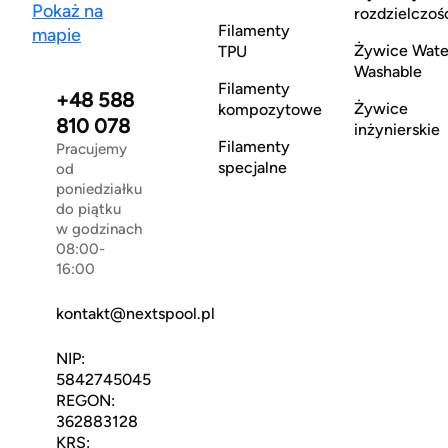
Pokaż na
rozdzielczoś
Filamenty
mapie
Żywice Wate
TPU
Washable
Filamenty
+48 588
Żywice
kompozytowe
810 078
inżynierskie
Filamenty
Pracujemy
specjalne
od
poniedziałku
do piątku
w godzinach
08:00-
16:00
kontakt@nextspool.pl
NIP:
5842745045
REGON:
362883128
KRS: