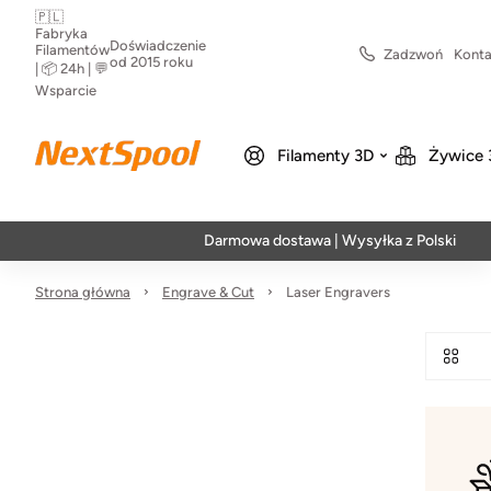
🇵🇱
Fabryka
Doświadczenie
Filamentów
Zadzwoń
Konta
od 2015 roku
| 📦 24h | 💬
Wsparcie
Filamenty 3D
Żywice 
Darmowa dostawa | Wysyłka z Polski | Szybka
Strona główna
Engrave & Cut
Laser Engravers